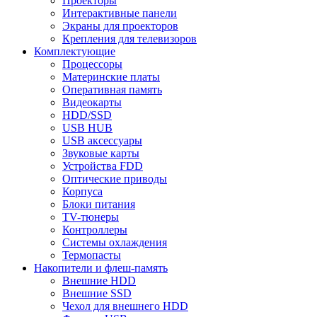
Проекторы
Интерактивные панели
Экраны для проекторов
Крепления для телевизоров
Комплектующие
Процессоры
Материнские платы
Оперативная память
Видеокарты
HDD/SSD
USB HUB
USB аксессуары
Звуковые карты
Устройства FDD
Оптические приводы
Корпуса
Блоки питания
TV-тюнеры
Контроллеры
Системы охлаждения
Термопасты
Накопители и флеш-память
Внешние HDD
Внешние SSD
Чехол для внешнего HDD