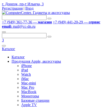
г. Донецк, пр-т Ильича, 3
Регистрация
|
Вход
+7 (949) 361-77-36 —
магазин
+7 (949) 441-20-29 —
сервис
email:
mail@cc-dn.ru
3
Каталог
Каталог
Продукция Apple, аксессуары
iPhone
iPad
Watch
iMac
Mac-mini
Mac Pro
MacBook
Мониторы
Базовые станции
Apple TV