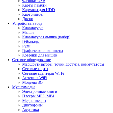
Флэшки USB
Карты памяти
Карманы для HDD
Картридеры
Диски
Устройства ввода
Клавиатуры
Мыши
Клавиатура+мышка (набор)
Геймпады
Рули
Графические планшеты
Коврики для мышек
Сетевое оборудование
Маршрутизаторы, точки доступа, коммутаторы
Сетевые карты
Сетевые адаптеры Wi-Fi
Антенны WiFi
Модемы 3G
Мультимедиа
Электронные книги
Плееры MP3, MP4
Медиаплееры
Диктофоны
Акустика