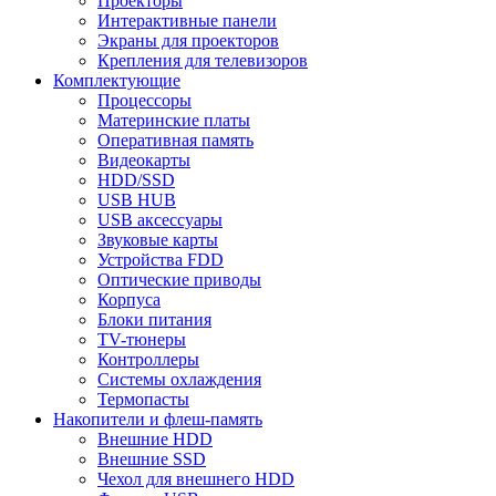
Проекторы
Интерактивные панели
Экраны для проекторов
Крепления для телевизоров
Комплектующие
Процессоры
Материнские платы
Оперативная память
Видеокарты
HDD/SSD
USB HUB
USB аксессуары
Звуковые карты
Устройства FDD
Оптические приводы
Корпуса
Блоки питания
TV-тюнеры
Контроллеры
Системы охлаждения
Термопасты
Накопители и флеш-память
Внешние HDD
Внешние SSD
Чехол для внешнего HDD