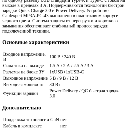
по одному разъему USB стандарта Type-A и Type-C с током на
выходе в пределах 3 A. Поддерживаются технологии быстрой
зарядки Quick Charge 3.0 и Power Delivery. Устройство
Cablexpert MP3A-PC-43 выполнено в пластиковом корпусе
черного цвета. Система защиты от перегрузки и короткого
замыкания обеспечивает стабильный процесс зарядки
подключенной техники.
Основные характеристики
Входное напряжение,
100 В / 240 В
В
Сила тока на выходе
1.5 А / 2 А / 2.5 A / 3 А
Разъемы на блоке ЗУ
1xUSB+1xUSB-C
Выходное напряжение
5 В / 9 В / 12 В
Выходная мощность
30 Вт
Power Delivery / QC быстрая зарядка
Функции зарядки
3.0
Дополнительно
Поддержка технологии GaN
нет
Кабель в комплекте
нет