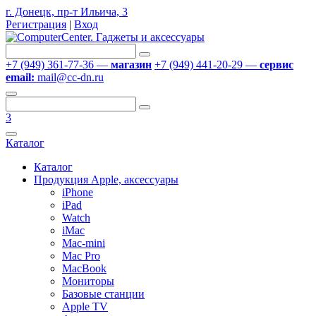
г. Донецк, пр-т Ильича, 3
Регистрация
|
Вход
+7 (949) 361-77-36 —
магазин
+7 (949) 441-20-29 —
сервис
email:
mail@cc-dn.ru
3
Каталог
Каталог
Продукция Apple, аксессуары
iPhone
iPad
Watch
iMac
Mac-mini
Mac Pro
MacBook
Мониторы
Базовые станции
Apple TV