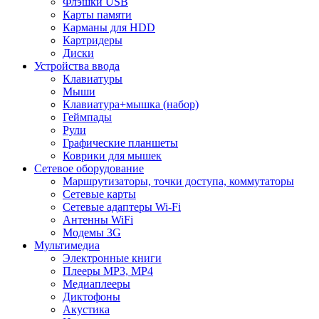
Флэшки USB
Карты памяти
Карманы для HDD
Картридеры
Диски
Устройства ввода
Клавиатуры
Мыши
Клавиатура+мышка (набор)
Геймпады
Рули
Графические планшеты
Коврики для мышек
Сетевое оборудование
Маршрутизаторы, точки доступа, коммутаторы
Сетевые карты
Сетевые адаптеры Wi-Fi
Антенны WiFi
Модемы 3G
Мультимедиа
Электронные книги
Плееры MP3, MP4
Медиаплееры
Диктофоны
Акустика