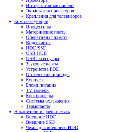
Проекторы
Интерактивные панели
Экраны для проекторов
Крепления для телевизоров
Комплектующие
Процессоры
Материнские платы
Оперативная память
Видеокарты
HDD/SSD
USB HUB
USB аксессуары
Звуковые карты
Устройства FDD
Оптические приводы
Корпуса
Блоки питания
TV-тюнеры
Контроллеры
Системы охлаждения
Термопасты
Накопители и флеш-память
Внешние HDD
Внешние SSD
Чехол для внешнего HDD