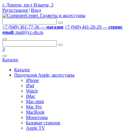
г. Донецк, пр-т Ильича, 3
Регистрация
|
Вход
+7 (949) 361-77-36 —
магазин
+7 (949) 441-20-29 —
сервис
email:
mail@cc-dn.ru
3
Каталог
Каталог
Продукция Apple, аксессуары
iPhone
iPad
Watch
iMac
Mac-mini
Mac Pro
MacBook
Мониторы
Базовые станции
Apple TV