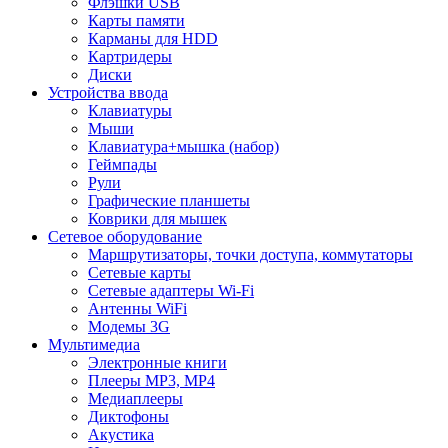
Флэшки USB
Карты памяти
Карманы для HDD
Картридеры
Диски
Устройства ввода
Клавиатуры
Мыши
Клавиатура+мышка (набор)
Геймпады
Рули
Графические планшеты
Коврики для мышек
Сетевое оборудование
Маршрутизаторы, точки доступа, коммутаторы
Сетевые карты
Сетевые адаптеры Wi-Fi
Антенны WiFi
Модемы 3G
Мультимедиа
Электронные книги
Плееры MP3, MP4
Медиаплееры
Диктофоны
Акустика