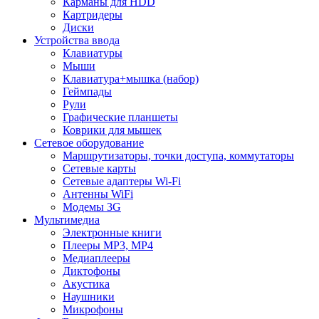
Карманы для HDD
Картридеры
Диски
Устройства ввода
Клавиатуры
Мыши
Клавиатура+мышка (набор)
Геймпады
Рули
Графические планшеты
Коврики для мышек
Сетевое оборудование
Маршрутизаторы, точки доступа, коммутаторы
Сетевые карты
Сетевые адаптеры Wi-Fi
Антенны WiFi
Модемы 3G
Мультимедиа
Электронные книги
Плееры MP3, MP4
Медиаплееры
Диктофоны
Акустика
Наушники
Микрофоны