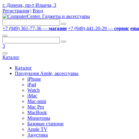
г. Донецк, пр-т Ильича, 3
Регистрация
|
Вход
+7 (949) 361-77-36 —
магазин
+7 (949) 441-20-29 —
сервис
emai
3
Каталог
Каталог
Продукция Apple, аксессуары
iPhone
iPad
Watch
iMac
Mac-mini
Mac Pro
MacBook
Мониторы
Базовые станции
Apple TV
Акустика