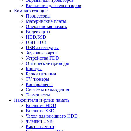
Экраны для проекторов
Крепления для телевизоров
Комплектующие
Процессоры
Материнские платы
Оперативная память
Видеокарты
HDD/SSD
USB HUB
USB аксессуары
Звуковые карты
Устройства FDD
Оптические приводы
Корпуса
Блоки питания
TV-тюнеры
Контроллеры
Системы охлаждения
Термопасты
Накопители и флеш-память
Внешние HDD
Внешние SSD
Чехол для внешнего HDD
Флэшки USB
Карты памяти