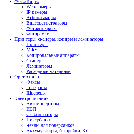
Фото/Видео
Web-камеры
IP-камеры
Action-камеры
Видеорегистраторы
Фотоаппараты
Фоторамки
Принтеры, сканеры, копиры и ламинаторы
Принтеры
МФУ
Копировальные аппараты
Сканеры
Ламинаторы
Расходные материалы
Оргтехника
Факсы
Телефоны
Шредеры
Электропитание
Автоинверторы
ИБП
Стабилизаторы
Повербанки
Чехлы для повербанков
Аккумуляторы, батарейки, ЗУ