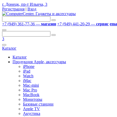
г. Донецк, пр-т Ильича, 3
Регистрация
|
Вход
+7 (949) 361-77-36 —
магазин
+7 (949) 441-20-29 —
сервис
emai
3
Каталог
Каталог
Продукция Apple, аксессуары
iPhone
iPad
Watch
iMac
Mac-mini
Mac Pro
MacBook
Мониторы
Базовые станции
Apple TV
Акустика