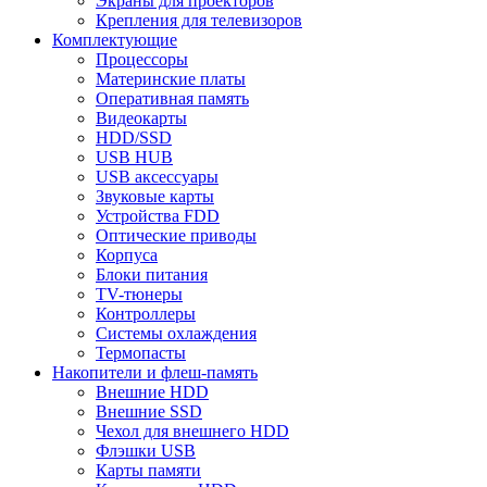
Экраны для проекторов
Крепления для телевизоров
Комплектующие
Процессоры
Материнские платы
Оперативная память
Видеокарты
HDD/SSD
USB HUB
USB аксессуары
Звуковые карты
Устройства FDD
Оптические приводы
Корпуса
Блоки питания
TV-тюнеры
Контроллеры
Системы охлаждения
Термопасты
Накопители и флеш-память
Внешние HDD
Внешние SSD
Чехол для внешнего HDD
Флэшки USB
Карты памяти