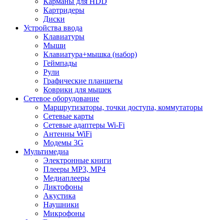
Карманы для HDD
Картридеры
Диски
Устройства ввода
Клавиатуры
Мыши
Клавиатура+мышка (набор)
Геймпады
Рули
Графические планшеты
Коврики для мышек
Сетевое оборудование
Маршрутизаторы, точки доступа, коммутаторы
Сетевые карты
Сетевые адаптеры Wi-Fi
Антенны WiFi
Модемы 3G
Мультимедиа
Электронные книги
Плееры MP3, MP4
Медиаплееры
Диктофоны
Акустика
Наушники
Микрофоны