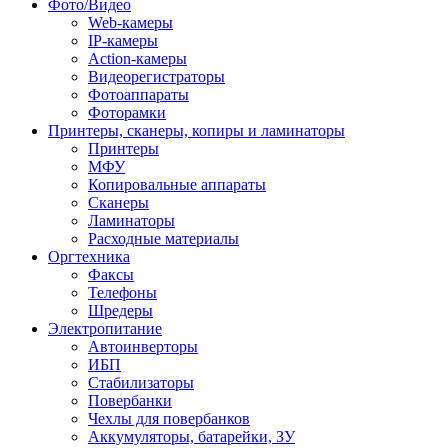
Фото/Видео
Web-камеры
IP-камеры
Action-камеры
Видеорегистраторы
Фотоаппараты
Фоторамки
Принтеры, сканеры, копиры и ламинаторы
Принтеры
МФУ
Копировальные аппараты
Сканеры
Ламинаторы
Расходные материалы
Оргтехника
Факсы
Телефоны
Шредеры
Электропитание
Автоинверторы
ИБП
Стабилизаторы
Повербанки
Чехлы для повербанков
Аккумуляторы, батарейки, ЗУ