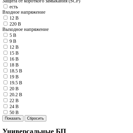
Защита от короткого замыкания (SCP)
есть
Входное напряжение
12 В
220 В
Выходное напряжение
5 В
9 В
12 В
15 В
16 В
18 В
18.5 В
19 В
19.5 В
20 В
20.2 В
22 В
24 В
50 В
Универсальные БП