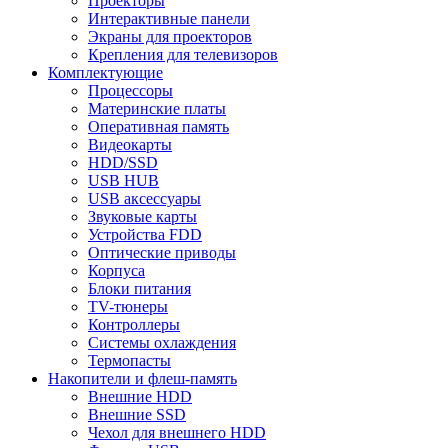
Проекторы
Интерактивные панели
Экраны для проекторов
Крепления для телевизоров
Комплектующие
Процессоры
Материнские платы
Оперативная память
Видеокарты
HDD/SSD
USB HUB
USB аксессуары
Звуковые карты
Устройства FDD
Оптические приводы
Корпуса
Блоки питания
TV-тюнеры
Контроллеры
Системы охлаждения
Термопасты
Накопители и флеш-память
Внешние HDD
Внешние SSD
Чехол для внешнего HDD