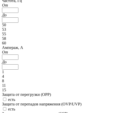
Частота, Гц
От
До
50
53
55
58
60
Ампераж, А
От
До
1
4
8
11
15
Защита от перегрузки (OPP)
есть
Защита от перепадов напряжения (OVP/UVP)
есть