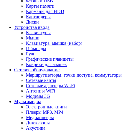
Флэшки USB
Карты памяти
Карманы для HDD
Картридеры
Диски
Устройства ввода
Клавиатуры
Мыши
Клавиатура+мышка (набор)
Геймпады
Рули
Графические планшеты
Коврики для мышек
Сетевое оборудование
Маршрутизаторы, точки доступа, коммутаторы
Сетевые карты
Сетевые адаптеры Wi-Fi
Антенны WiFi
Модемы 3G
Мультимедиа
Электронные книги
Плееры MP3, MP4
Медиаплееры
Диктофоны
Акустика