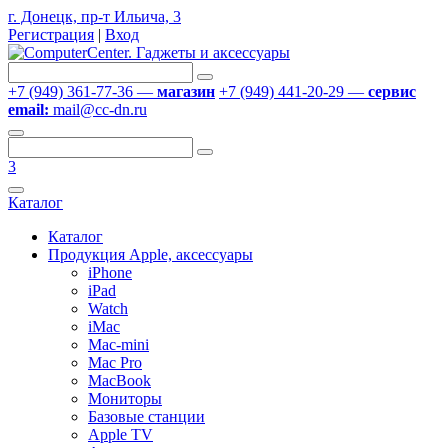
г. Донецк, пр-т Ильича, 3
Регистрация
|
Вход
+7 (949) 361-77-36 —
магазин
+7 (949) 441-20-29 —
сервис
email:
mail@cc-dn.ru
3
Каталог
Каталог
Продукция Apple, аксессуары
iPhone
iPad
Watch
iMac
Mac-mini
Mac Pro
MacBook
Мониторы
Базовые станции
Apple TV