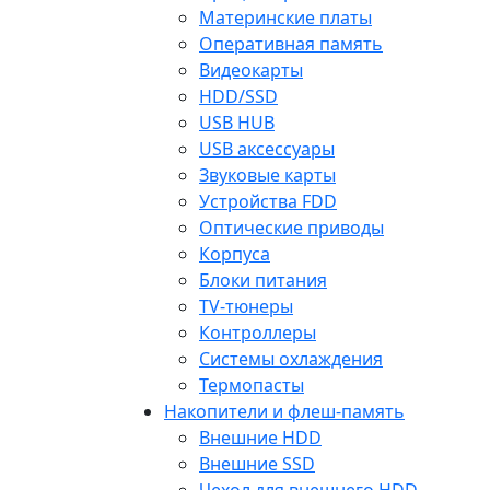
Материнские платы
Оперативная память
Видеокарты
HDD/SSD
USB HUB
USB аксессуары
Звуковые карты
Устройства FDD
Оптические приводы
Корпуса
Блоки питания
TV-тюнеры
Контроллеры
Системы охлаждения
Термопасты
Накопители и флеш-память
Внешние HDD
Внешние SSD
Чехол для внешнего HDD