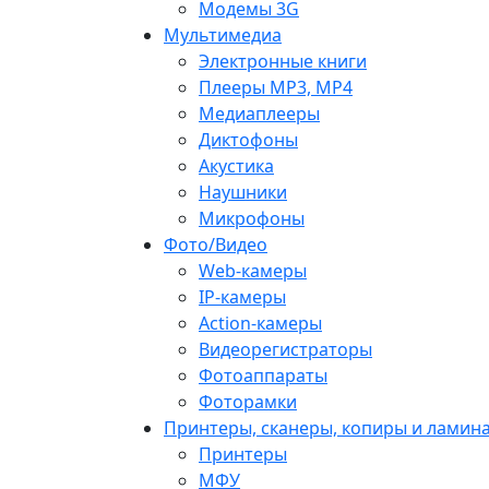
Модемы 3G
Мультимедиа
Электронные книги
Плееры MP3, MP4
Медиаплееры
Диктофоны
Акустика
Наушники
Микрофоны
Фото/Видео
Web-камеры
IP-камеры
Action-камеры
Видеорегистраторы
Фотоаппараты
Фоторамки
Принтеры, сканеры, копиры и ламин
Принтеры
МФУ