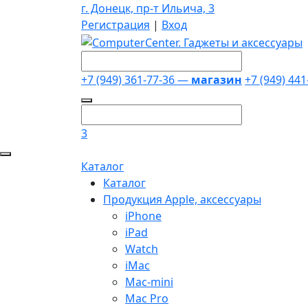
г. Донецк, пр-т Ильича, 3
Регистрация
|
Вход
+7 (949) 361-77-36 —
магазин
+7 (949) 44
3
Каталог
Каталог
Продукция Apple, аксессуары
iPhone
iPad
Watch
iMac
Mac-mini
Mac Pro