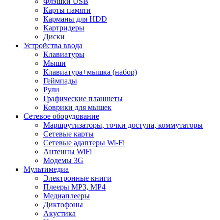
Флэшки USB
Карты памяти
Карманы для HDD
Картридеры
Диски
Устройства ввода
Клавиатуры
Мыши
Клавиатура+мышка (набор)
Геймпады
Рули
Графические планшеты
Коврики для мышек
Сетевое оборудование
Маршрутизаторы, точки доступа, коммутаторы
Сетевые карты
Сетевые адаптеры Wi-Fi
Антенны WiFi
Модемы 3G
Мультимедиа
Электронные книги
Плееры MP3, MP4
Медиаплееры
Диктофоны
Акустика