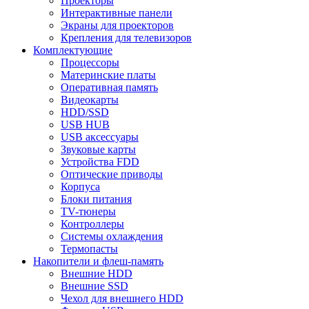
Проекторы
Интерактивные панели
Экраны для проекторов
Крепления для телевизоров
Комплектующие
Процессоры
Материнские платы
Оперативная память
Видеокарты
HDD/SSD
USB HUB
USB аксессуары
Звуковые карты
Устройства FDD
Оптические приводы
Корпуса
Блоки питания
TV-тюнеры
Контроллеры
Системы охлаждения
Термопасты
Накопители и флеш-память
Внешние HDD
Внешние SSD
Чехол для внешнего HDD