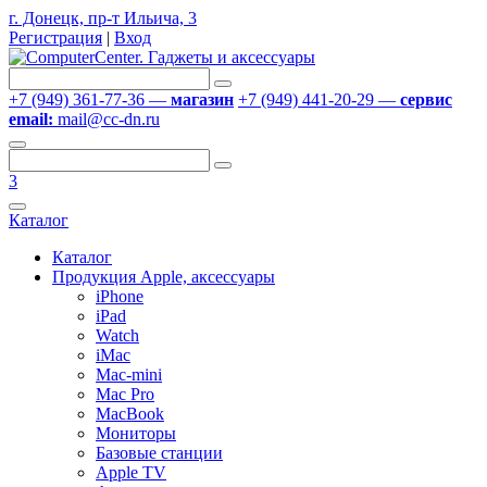
г. Донецк, пр-т Ильича, 3
Регистрация
|
Вход
+7 (949) 361-77-36 —
магазин
+7 (949) 441-20-29 —
сервис
email:
mail@cc-dn.ru
3
Каталог
Каталог
Продукция Apple, аксессуары
iPhone
iPad
Watch
iMac
Mac-mini
Mac Pro
MacBook
Мониторы
Базовые станции
Apple TV