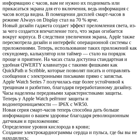
информацию с часов, вам не нужно их поднимать или
прикасаться экрана для его включения, ведь информация с
часов всегда видна. В помещении дисплей смарт-часов в
режиме Always on Display стал на 70 % ярче.
Новый дизайн гаджета создает эффект преломления света, из-
за чего создается впечатление того, что экран огибается
вокруг корпуса. В следствии увеличения экрана, Apple также
пересмотрела дизайн и интерфейс операционной системы с
приложениями. Теперь, использование таких приложений как
секундомер, калькулятор или таймер — стало на порядок
проще и приятнее. На часах стала доступна стандартная и
удобная QWERTY клавиатура с такими фишками как
QuickPath и Scribble, которые позволят писать и отправлять
сообщения с электронными письмами прямо с запястья.
Apple Watch Series 7 получилась еще более устойчивой к
трещинам и разбитию, благодаря переработанному дизайну.
Часы наделены передовыми характеристиками защиты.
Теперь у Apple Watch рейтинг защиты и
водонепроницаемости — IP6X с WR50.
Новая серия смарт-часов теперь способна дать больше
информации о вашем здоровье благодаря революционным
датчикам и приложениям:
Определение уровня кислорода в крови;
Создание электрокардиограммы сердца и пульса, где бы вы не
находились;