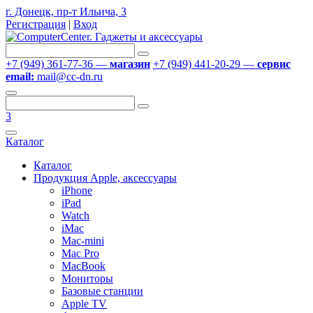
г. Донецк, пр-т Ильича, 3
Регистрация
|
Вход
+7 (949) 361-77-36 —
магазин
+7 (949) 441-20-29 —
сервис
email:
mail@cc-dn.ru
3
Каталог
Каталог
Продукция Apple, аксессуары
iPhone
iPad
Watch
iMac
Mac-mini
Mac Pro
MacBook
Мониторы
Базовые станции
Apple TV