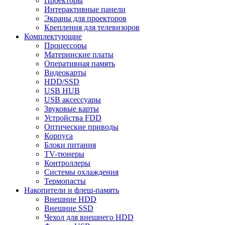
Проекторы
Интерактивные панели
Экраны для проекторов
Крепления для телевизоров
Комплектующие
Процессоры
Материнские платы
Оперативная память
Видеокарты
HDD/SSD
USB HUB
USB аксессуары
Звуковые карты
Устройства FDD
Оптические приводы
Корпуса
Блоки питания
TV-тюнеры
Контроллеры
Системы охлаждения
Термопасты
Накопители и флеш-память
Внешние HDD
Внешние SSD
Чехол для внешнего HDD