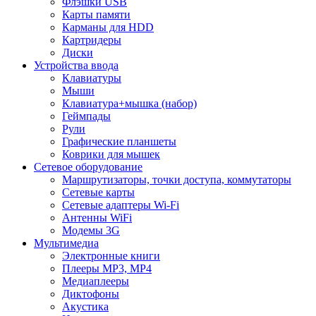
Флэшки USB
Карты памяти
Карманы для HDD
Картридеры
Диски
Устройства ввода
Клавиатуры
Мыши
Клавиатура+мышка (набор)
Геймпады
Рули
Графические планшеты
Коврики для мышек
Сетевое оборудование
Маршрутизаторы, точки доступа, коммутаторы
Сетевые карты
Сетевые адаптеры Wi-Fi
Антенны WiFi
Модемы 3G
Мультимедиа
Электронные книги
Плееры MP3, MP4
Медиаплееры
Диктофоны
Акустика