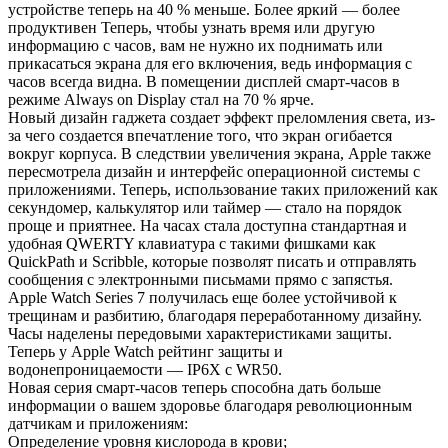
устройстве теперь на 40 % меньше. Более яркий — более
продуктивен Теперь, чтобы узнать время или другую
информацию с часов, вам не нужно их поднимать или
прикасаться экрана для его включения, ведь информация с
часов всегда видна. В помещении дисплей смарт-часов в
режиме Always on Display стал на 70 % ярче.
Новый дизайн гаджета создает эффект преломления света, из-
за чего создается впечатление того, что экран огибается
вокруг корпуса. В следствии увеличения экрана, Apple также
пересмотрела дизайн и интерфейс операционной системы с
приложениями. Теперь, использование таких приложений как
секундомер, калькулятор или таймер — стало на порядок
проще и приятнее. На часах стала доступна стандартная и
удобная QWERTY клавиатура с такими фишками как
QuickPath и Scribble, которые позволят писать и отправлять
сообщения с электронными письмами прямо с запястья.
Apple Watch Series 7 получилась еще более устойчивой к
трещинам и разбитию, благодаря переработанному дизайну.
Часы наделены передовыми характеристиками защиты.
Теперь у Apple Watch рейтинг защиты и
водонепроницаемости — IP6X с WR50.
Новая серия смарт-часов теперь способна дать больше
информации о вашем здоровье благодаря революционным
датчикам и приложениям:
Определение уровня кислорода в крови;