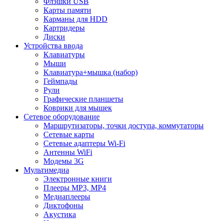
Флэшки USB
Карты памяти
Карманы для HDD
Картридеры
Диски
Устройства ввода
Клавиатуры
Мыши
Клавиатура+мышка (набор)
Геймпады
Рули
Графические планшеты
Коврики для мышек
Сетевое оборудование
Маршрутизаторы, точки доступа, коммутаторы
Сетевые карты
Сетевые адаптеры Wi-Fi
Антенны WiFi
Модемы 3G
Мультимедиа
Электронные книги
Плееры MP3, MP4
Медиаплееры
Диктофоны
Акустика