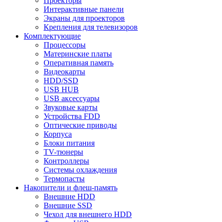
Проекторы
Интерактивные панели
Экраны для проекторов
Крепления для телевизоров
Комплектующие
Процессоры
Материнские платы
Оперативная память
Видеокарты
HDD/SSD
USB HUB
USB аксессуары
Звуковые карты
Устройства FDD
Оптические приводы
Корпуса
Блоки питания
TV-тюнеры
Контроллеры
Системы охлаждения
Термопасты
Накопители и флеш-память
Внешние HDD
Внешние SSD
Чехол для внешнего HDD