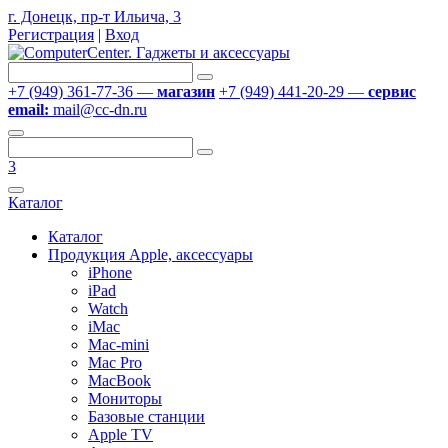
г. Донецк, пр-т Ильича, 3
Регистрация
|
Вход
+7 (949) 361-77-36 —
магазин
+7 (949) 441-20-29 —
сервис
email:
mail@cc-dn.ru
3
Каталог
Каталог
Продукция Apple, аксессуары
iPhone
iPad
Watch
iMac
Mac-mini
Mac Pro
MacBook
Мониторы
Базовые станции
Apple TV