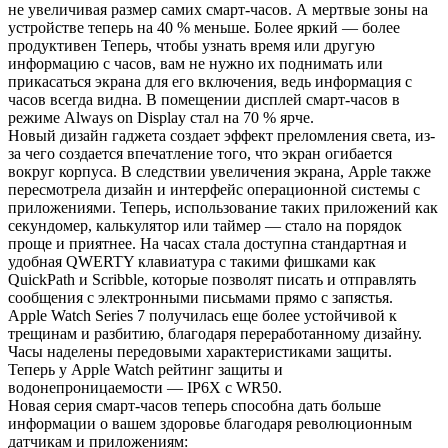
не увеличивая размер самих смарт-часов. А мертвые зоны на
устройстве теперь на 40 % меньше. Более яркий — более
продуктивен Теперь, чтобы узнать время или другую
информацию с часов, вам не нужно их поднимать или
прикасаться экрана для его включения, ведь информация с
часов всегда видна. В помещении дисплей смарт-часов в
режиме Always on Display стал на 70 % ярче.
Новый дизайн гаджета создает эффект преломления света, из-
за чего создается впечатление того, что экран огибается
вокруг корпуса. В следствии увеличения экрана, Apple также
пересмотрела дизайн и интерфейс операционной системы с
приложениями. Теперь, использование таких приложений как
секундомер, калькулятор или таймер — стало на порядок
проще и приятнее. На часах стала доступна стандартная и
удобная QWERTY клавиатура с такими фишками как
QuickPath и Scribble, которые позволят писать и отправлять
сообщения с электронными письмами прямо с запястья.
Apple Watch Series 7 получилась еще более устойчивой к
трещинам и разбитию, благодаря переработанному дизайну.
Часы наделены передовыми характеристиками защиты.
Теперь у Apple Watch рейтинг защиты и
водонепроницаемости — IP6X с WR50.
Новая серия смарт-часов теперь способна дать больше
информации о вашем здоровье благодаря революционным
датчикам и приложениям: