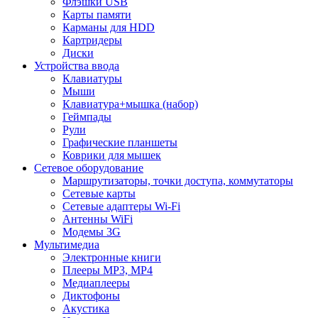
Флэшки USB
Карты памяти
Карманы для HDD
Картридеры
Диски
Устройства ввода
Клавиатуры
Мыши
Клавиатура+мышка (набор)
Геймпады
Рули
Графические планшеты
Коврики для мышек
Сетевое оборудование
Маршрутизаторы, точки доступа, коммутаторы
Сетевые карты
Сетевые адаптеры Wi-Fi
Антенны WiFi
Модемы 3G
Мультимедиа
Электронные книги
Плееры MP3, MP4
Медиаплееры
Диктофоны
Акустика