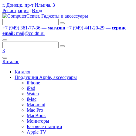
г. Донецк, пр-т Ильича, 3
Регистрация
|
Вход
+7 (949) 361-77-36 —
магазин
+7 (949) 441-20-29 —
сервис
email:
mail@cc-dn.ru
3
Каталог
Каталог
Продукция Apple, аксессуары
iPhone
iPad
Watch
iMac
Mac-mini
Mac Pro
MacBook
Мониторы
Базовые станции
Apple TV