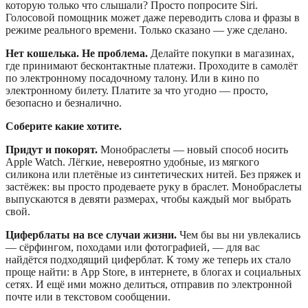
которую только что слышали? Просто попросите Siri.
Голосовой помощник может даже переводить слова и фразы в
режиме реального времени. Только сказано — уже сделано.
Нет кошелька. Не проблема.
Делайте покупки в магазинах,
где принимают бесконтактные платежи. Проходите в самолёт
по электронному посадочному талону. Или в кино по
электронному билету. Платите за что угодно — просто,
безопасно и безналично.
Соберите какие хотите.
Придут и покорят.
Монобраслеты — новый способ носить
Apple Watch. Лёгкие, невероятно удобные, из мягкого
силикона или плетёные из синтетических нитей. Без пряжек и
застёжек: вы просто продеваете руку в браслет. Монобраслеты
выпускаются в девяти размерах, чтобы каждый мог выбрать
свой.
Циферблаты на все случаи жизни.
Чем бы вы ни увлекались
— сёрфингом, походами или фотографией, — для вас
найдётся подходящий циферблат. К тому же теперь их стало
проще найти: в App Store, в интернете, в блогах и социальных
сетях. И ещё ими можно делиться, отправив по электронной
почте или в текстовом сообщении.