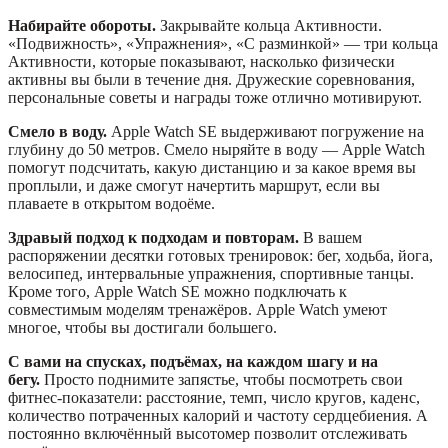
Набирайте обороты.
Закрывайте кольца Активности.
«Подвижность», «Упражнения», «С разминкой» — три кольца
Активности, которые показывают, насколько физически
активны вы были в течение дня. Дружеские соревнования,
персональные советы и награды тоже отлично мотивируют.
Смело в воду.
Apple Watch SE выдерживают погружение на
глубину до 50 метров. Смело ныряйте в воду — Apple Watch
помогут подсчитать, какую дистанцию и за какое время вы
проплыли, и даже смогут начертить маршрут, если вы
плаваете в открытом водоёме.
Здравый подход к подходам и повторам.
В вашем
распоряжении десятки готовых тренировок: бег, ходьба, йога,
велосипед, интервальные упражнения, спортивные танцы.
Кроме того, Apple Watch SE можно подключать к
совместимым моделям тренажёров. Apple Watch умеют
многое, чтобы вы достигали большего.
С вами на спусках, подъёмах, на каждом шагу и на
бегу.
Просто поднимите запястье, чтобы посмотреть свои
фитнес-показатели: расстояние, темп, число кругов, каденс,
количество потраченных калорий и частоту сердцебиения. А
постоянно включённый высотомер позволит отслеживать