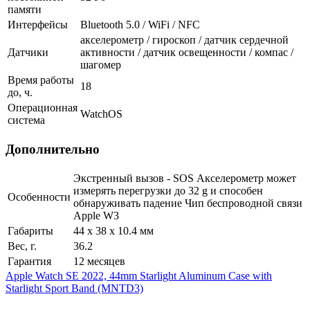
памяти
Интерфейсы
Bluetooth 5.0 / WiFi / NFC
акселерометр / гироскоп / датчик сердечной
Датчики
активности / датчик освещенности / компас /
шагомер
Время работы
18
до, ч.
Операционная
WatchOS
система
Дополнительно
Экстренный вызов - SOS Акселерометр может
измерять перегрузки до 32 g и способен
Особенности
обнаруживать падение Чип беспроводной связи
Apple W3
Габариты
44 x 38 x 10.4 мм
Вес, г.
36.2
Гарантия
12 месяцев
Apple Watch SE 2022, 44mm Starlight Aluminum Case with
Starlight Sport Band (MNTD3)