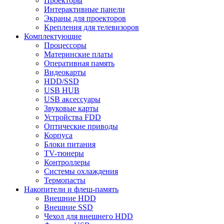
Проекторы
Интерактивные панели
Экраны для проекторов
Крепления для телевизоров
Комплектующие
Процессоры
Материнские платы
Оперативная память
Видеокарты
HDD/SSD
USB HUB
USB аксессуары
Звуковые карты
Устройства FDD
Оптические приводы
Корпуса
Блоки питания
TV-тюнеры
Контроллеры
Системы охлаждения
Термопасты
Накопители и флеш-память
Внешние HDD
Внешние SSD
Чехол для внешнего HDD