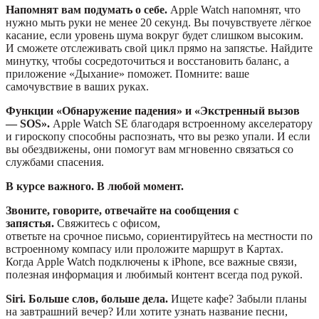
Напомнят вам подумать о себе.
Apple Watch напомнят, что
нужно мыть руки не менее 20 секунд. Вы почувствуете лёгкое
касание, если уровень шума вокруг будет слишком высоким.
И сможете отслеживать свой цикл прямо на запястье. Найдите
минутку, чтобы сосредоточиться и восстановить баланс, а
приложение «Дыхание» поможет. Помните: ваше
самочувствие в ваших руках.
Функции «Обнаружение падения» и «Экстренный вызов
— SOS».
Apple Watch SE благодаря встроенному акселератору
и гироскопу способны распознать, что вы резко упали. И если
вы обездвижены, они помогут вам мгновенно связаться со
службами спасения.
В курсе важного. В любой момент.
Звоните, говорите, отвечайте на сообщения с
запястья.
Свяжитесь с офисом,
ответьте на срочное письмо, сориентируйтесь на местности по
встроенному компасу или проложите маршрут в Картах.
Когда Apple Watch подключены к iPhone, все важные связи,
полезная информация и любимый контент всегда под рукой.
Siri. Больше слов, больше дела.
Ищете кафе? Забыли планы
на завтрашний вечер? Или хотите узнать название песни,