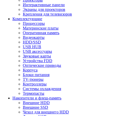
Проекторы
Интерактивные панели
Экраны для проекторов
Крепления для телевизоров
Комплектующие
Процессоры
Материнские платы
Оперативная память
Видеокарты
HDD/SSD
USB HUB
USB аксессуары
Звуковые карты
Устройства FDD
Оптические приводы
Корпуса
Блоки питания
TV-тюнеры
Контроллеры
Системы охлаждения
Термопасты
Накопители и флеш-память
Внешние HDD
Внешние SSD
Чехол для внешнего HDD