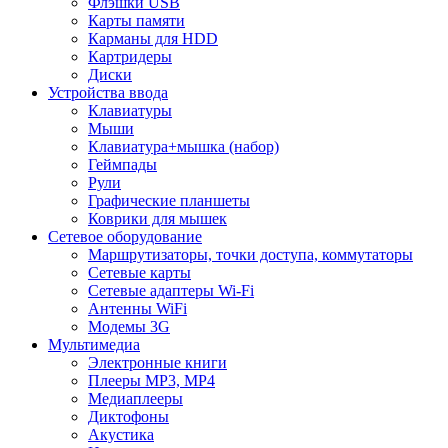
Флэшки USB
Карты памяти
Карманы для HDD
Картридеры
Диски
Устройства ввода
Клавиатуры
Мыши
Клавиатура+мышка (набор)
Геймпады
Рули
Графические планшеты
Коврики для мышек
Сетевое оборудование
Маршрутизаторы, точки доступа, коммутаторы
Сетевые карты
Сетевые адаптеры Wi-Fi
Антенны WiFi
Модемы 3G
Мультимедиа
Электронные книги
Плееры MP3, MP4
Медиаплееры
Диктофоны
Акустика