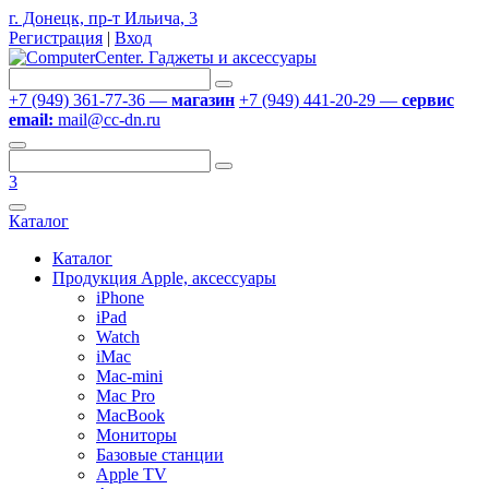
г. Донецк, пр-т Ильича, 3
Регистрация
|
Вход
+7 (949) 361-77-36 —
магазин
+7 (949) 441-20-29 —
сервис
email:
mail@cc-dn.ru
3
Каталог
Каталог
Продукция Apple, аксессуары
iPhone
iPad
Watch
iMac
Mac-mini
Mac Pro
MacBook
Мониторы
Базовые станции
Apple TV