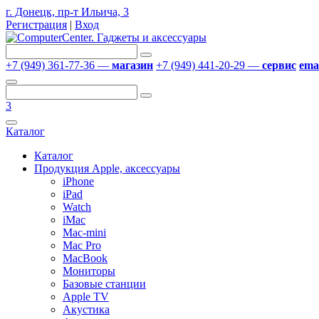
г. Донецк, пр-т Ильича, 3
Регистрация
|
Вход
+7 (949) 361-77-36 —
магазин
+7 (949) 441-20-29 —
сервис
emai
3
Каталог
Каталог
Продукция Apple, аксессуары
iPhone
iPad
Watch
iMac
Mac-mini
Mac Pro
MacBook
Мониторы
Базовые станции
Apple TV
Акустика