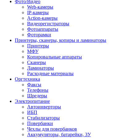
Фото/Видео
Web-камеры
IP-камеры
Action-камеры
Видеорегистраторы
Фотоаппараты
Фоторамки
Принтеры, сканеры, копиры и ламинаторы
Принтеры
МФУ
Копировальные аппараты
Сканеры
Ламинаторы
Расходные материалы
Оргтехника
Факсы
Телефоны
Шредеры
Электропитание
Автоинверторы
ИБП
Стабилизаторы
Повербанки
Чехлы для повербанков
Аккумуляторы, батарейки, ЗУ