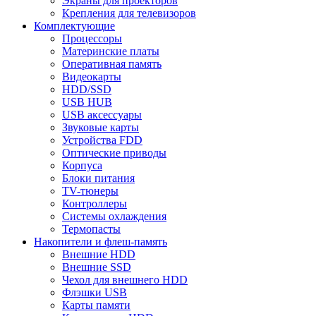
Экраны для проекторов
Крепления для телевизоров
Комплектующие
Процессоры
Материнские платы
Оперативная память
Видеокарты
HDD/SSD
USB HUB
USB аксессуары
Звуковые карты
Устройства FDD
Оптические приводы
Корпуса
Блоки питания
TV-тюнеры
Контроллеры
Системы охлаждения
Термопасты
Накопители и флеш-память
Внешние HDD
Внешние SSD
Чехол для внешнего HDD
Флэшки USB
Карты памяти