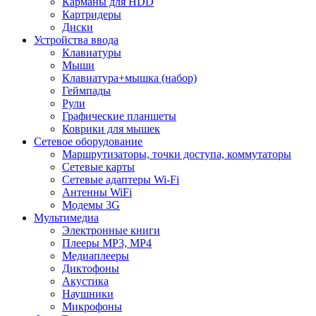
Карманы для HDD
Картридеры
Диски
Устройства ввода
Клавиатуры
Мыши
Клавиатура+мышка (набор)
Геймпады
Рули
Графические планшеты
Коврики для мышек
Сетевое оборудование
Маршрутизаторы, точки доступа, коммутаторы
Сетевые карты
Сетевые адаптеры Wi-Fi
Антенны WiFi
Модемы 3G
Мультимедиа
Электронные книги
Плееры MP3, MP4
Медиаплееры
Диктофоны
Акустика
Наушники
Микрофоны