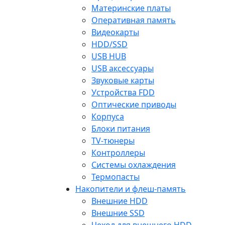
Материнские платы
Оперативная память
Видеокарты
HDD/SSD
USB HUB
USB аксессуары
Звуковые карты
Устройства FDD
Оптические приводы
Корпуса
Блоки питания
TV-тюнеры
Контроллеры
Системы охлаждения
Термопасты
Накопители и флеш-память
Внешние HDD
Внешние SSD
Чехол для внешнего HDD