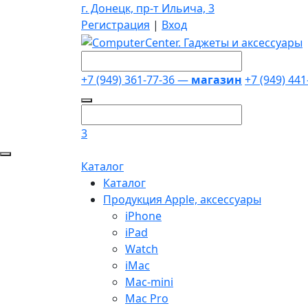
г. Донецк, пр-т Ильича, 3
Регистрация
|
Вход
+7 (949) 361-77-36 —
магазин
+7 (949) 44
3
Каталог
Каталог
Продукция Apple, аксессуары
iPhone
iPad
Watch
iMac
Mac-mini
Mac Pro