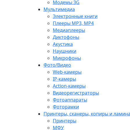
Модемы 3G
Мультимедиа
Электронные книги
Плееры MP3, MP4
Медиаплееры
Диктофоны
Акустика
Наушники
Микрофоны
Фото/Видео
Web-камеры
IP-камеры
Action-камеры
Видеорегистраторы
Фотоаппараты
Фоторамки
Принтеры, сканеры, копиры и ламин
Принтеры
МФУ