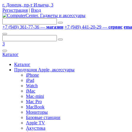
г. Донецк, пр-т Ильича, 3
Регистрация
|
Вход
+7 (949) 361-77-36 —
магазин
+7 (949) 441-20-29 —
сервис
emai
3
Каталог
Каталог
Продукция Apple, аксессуары
iPhone
iPad
Watch
iMac
Mac-mini
Mac Pro
MacBook
Мониторы
Базовые станции
Apple TV
Акустика