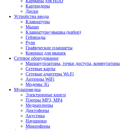
Карманы для HDD
Картридеры
Диски
Устройства ввода
Клавиатуры
Мыши
Клавиатура+мышка (набор)
Геймпады
Рули
Графические планшеты
Коврики для мышек
Сетевое оборудование
Маршрутизаторы, точки доступа, коммутаторы
Сетевые карты
Сетевые адаптеры Wi-Fi
Антенны WiFi
Модемы 3G
Мультимедиа
Электронные книги
Плееры MP3, MP4
Медиаплееры
Диктофоны
Акустика
Наушники
Микрофоны