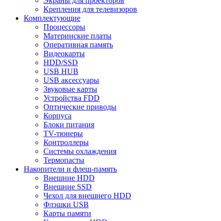
Экраны для проекторов
Крепления для телевизоров
Комплектующие
Процессоры
Материнские платы
Оперативная память
Видеокарты
HDD/SSD
USB HUB
USB аксессуары
Звуковые карты
Устройства FDD
Оптические приводы
Корпуса
Блоки питания
TV-тюнеры
Контроллеры
Системы охлаждения
Термопасты
Накопители и флеш-память
Внешние HDD
Внешние SSD
Чехол для внешнего HDD
Флэшки USB
Карты памяти