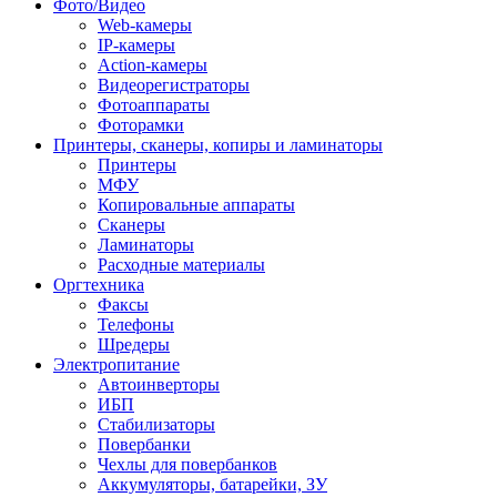
Фото/Видео
Web-камеры
IP-камеры
Action-камеры
Видеорегистраторы
Фотоаппараты
Фоторамки
Принтеры, сканеры, копиры и ламинаторы
Принтеры
МФУ
Копировальные аппараты
Сканеры
Ламинаторы
Расходные материалы
Оргтехника
Факсы
Телефоны
Шредеры
Электропитание
Автоинверторы
ИБП
Стабилизаторы
Повербанки
Чехлы для повербанков
Аккумуляторы, батарейки, ЗУ