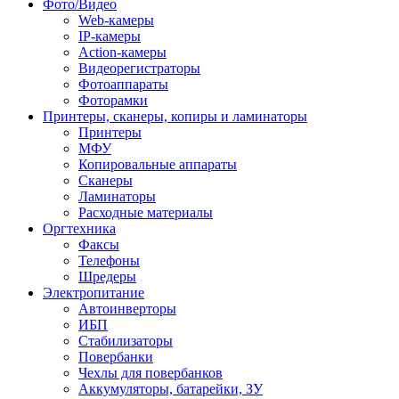
Фото/Видео
Web-камеры
IP-камеры
Action-камеры
Видеорегистраторы
Фотоаппараты
Фоторамки
Принтеры, сканеры, копиры и ламинаторы
Принтеры
МФУ
Копировальные аппараты
Сканеры
Ламинаторы
Расходные материалы
Оргтехника
Факсы
Телефоны
Шредеры
Электропитание
Автоинверторы
ИБП
Стабилизаторы
Повербанки
Чехлы для повербанков
Аккумуляторы, батарейки, ЗУ