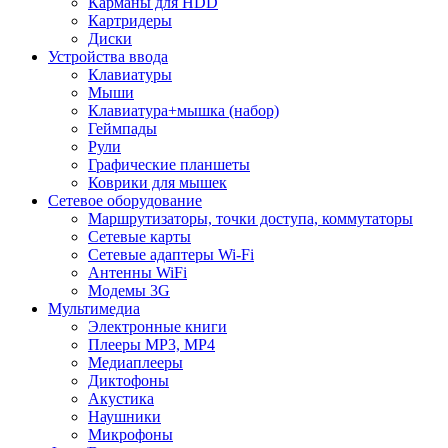
Карманы для HDD
Картридеры
Диски
Устройства ввода
Клавиатуры
Мыши
Клавиатура+мышка (набор)
Геймпады
Рули
Графические планшеты
Коврики для мышек
Сетевое оборудование
Маршрутизаторы, точки доступа, коммутаторы
Сетевые карты
Сетевые адаптеры Wi-Fi
Антенны WiFi
Модемы 3G
Мультимедиа
Электронные книги
Плееры MP3, MP4
Медиаплееры
Диктофоны
Акустика
Наушники
Микрофоны