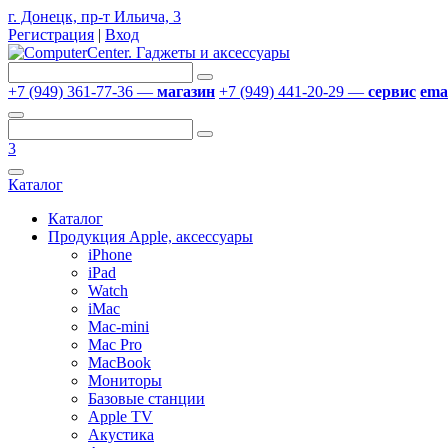
г. Донецк, пр-т Ильича, 3
Регистрация
|
Вход
+7 (949) 361-77-36 —
магазин
+7 (949) 441-20-29 —
сервис
emai
3
Каталог
Каталог
Продукция Apple, аксессуары
iPhone
iPad
Watch
iMac
Mac-mini
Mac Pro
MacBook
Мониторы
Базовые станции
Apple TV
Акустика