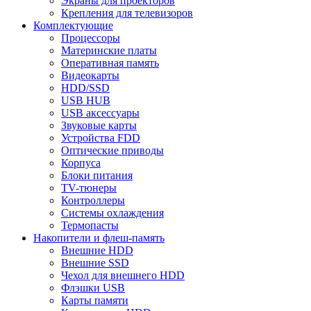
Экраны для проекторов
Крепления для телевизоров
Комплектующие
Процессоры
Материнские платы
Оперативная память
Видеокарты
HDD/SSD
USB HUB
USB аксессуары
Звуковые карты
Устройства FDD
Оптические приводы
Корпуса
Блоки питания
TV-тюнеры
Контроллеры
Системы охлаждения
Термопасты
Накопители и флеш-память
Внешние HDD
Внешние SSD
Чехол для внешнего HDD
Флэшки USB
Карты памяти