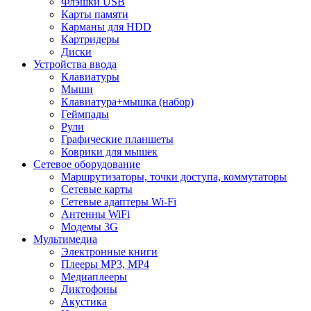
Флэшки USB
Карты памяти
Карманы для HDD
Картридеры
Диски
Устройства ввода
Клавиатуры
Мыши
Клавиатура+мышка (набор)
Геймпады
Рули
Графические планшеты
Коврики для мышек
Сетевое оборудование
Маршрутизаторы, точки доступа, коммутаторы
Сетевые карты
Сетевые адаптеры Wi-Fi
Антенны WiFi
Модемы 3G
Мультимедиа
Электронные книги
Плееры MP3, MP4
Медиаплееры
Диктофоны
Акустика