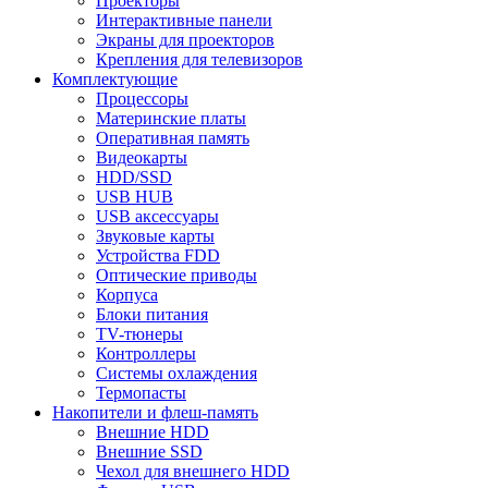
Проекторы
Интерактивные панели
Экраны для проекторов
Крепления для телевизоров
Комплектующие
Процессоры
Материнские платы
Оперативная память
Видеокарты
HDD/SSD
USB HUB
USB аксессуары
Звуковые карты
Устройства FDD
Оптические приводы
Корпуса
Блоки питания
TV-тюнеры
Контроллеры
Системы охлаждения
Термопасты
Накопители и флеш-память
Внешние HDD
Внешние SSD
Чехол для внешнего HDD