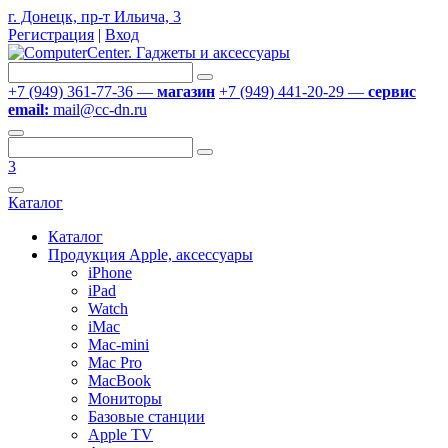
г. Донецк, пр-т Ильича, 3
Регистрация
|
Вход
+7 (949) 361-77-36 —
магазин
+7 (949) 441-20-29 —
сервис
email:
mail@cc-dn.ru
3
Каталог
Каталог
Продукция Apple, аксессуары
iPhone
iPad
Watch
iMac
Mac-mini
Mac Pro
MacBook
Мониторы
Базовые станции
Apple TV