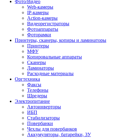
Фото/Видео
Web-камеры
IP-камеры
Action-камеры
Видеорегистраторы
Фотоаппараты
Фоторамки
Принтеры, сканеры, копиры и ламинаторы
Принтеры
МФУ
Копировальные аппараты
Сканеры
Ламинаторы
Расходные материалы
Оргтехника
Факсы
Телефоны
Шредеры
Электропитание
Автоинверторы
ИБП
Стабилизаторы
Повербанки
Чехлы для повербанков
Аккумуляторы, батарейки, ЗУ