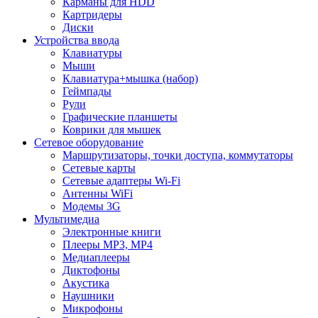
Карманы для HDD
Картридеры
Диски
Устройства ввода
Клавиатуры
Мыши
Клавиатура+мышка (набор)
Геймпады
Рули
Графические планшеты
Коврики для мышек
Сетевое оборудование
Маршрутизаторы, точки доступа, коммутаторы
Сетевые карты
Сетевые адаптеры Wi-Fi
Антенны WiFi
Модемы 3G
Мультимедиа
Электронные книги
Плееры MP3, MP4
Медиаплееры
Диктофоны
Акустика
Наушники
Микрофоны