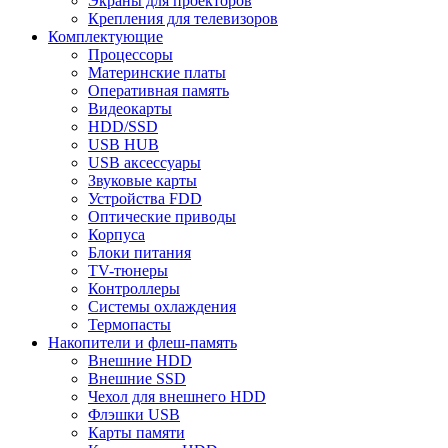
Экраны для проекторов
Крепления для телевизоров
Комплектующие
Процессоры
Материнские платы
Оперативная память
Видеокарты
HDD/SSD
USB HUB
USB аксессуары
Звуковые карты
Устройства FDD
Оптические приводы
Корпуса
Блоки питания
TV-тюнеры
Контроллеры
Системы охлаждения
Термопасты
Накопители и флеш-память
Внешние HDD
Внешние SSD
Чехол для внешнего HDD
Флэшки USB
Карты памяти