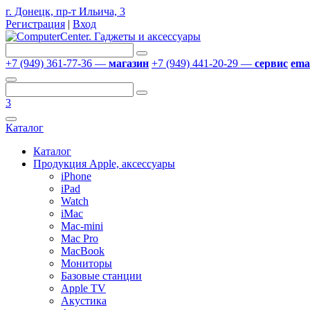
г. Донецк, пр-т Ильича, 3
Регистрация
|
Вход
+7 (949) 361-77-36 —
магазин
+7 (949) 441-20-29 —
сервис
emai
3
Каталог
Каталог
Продукция Apple, аксессуары
iPhone
iPad
Watch
iMac
Mac-mini
Mac Pro
MacBook
Мониторы
Базовые станции
Apple TV
Акустика