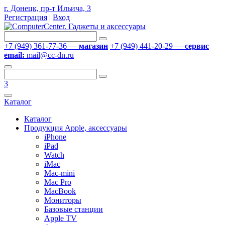
г. Донецк, пр-т Ильича, 3
Регистрация
|
Вход
+7 (949) 361-77-36 —
магазин
+7 (949) 441-20-29 —
сервис
email:
mail@cc-dn.ru
3
Каталог
Каталог
Продукция Apple, аксессуары
iPhone
iPad
Watch
iMac
Mac-mini
Mac Pro
MacBook
Мониторы
Базовые станции
Apple TV