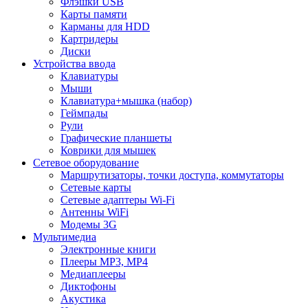
Флэшки USB
Карты памяти
Карманы для HDD
Картридеры
Диски
Устройства ввода
Клавиатуры
Мыши
Клавиатура+мышка (набор)
Геймпады
Рули
Графические планшеты
Коврики для мышек
Сетевое оборудование
Маршрутизаторы, точки доступа, коммутаторы
Сетевые карты
Сетевые адаптеры Wi-Fi
Антенны WiFi
Модемы 3G
Мультимедиа
Электронные книги
Плееры MP3, MP4
Медиаплееры
Диктофоны
Акустика