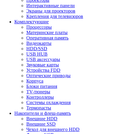
Проекторы
Интерактивные панели
Экраны для проекторов
Крепления для телевизоров
Комплектующие
Процессоры
Материнские платы
Оперативная память
Видеокарты
HDD/SSD
USB HUB
USB аксессуары
Звуковые карты
Устройства FDD
Оптические приводы
Корпуса
Блоки питания
TV-тюнеры
Контроллеры
Системы охлаждения
Термопасты
Накопители и флеш-память
Внешние HDD
Внешние SSD
Чехол для внешнего HDD