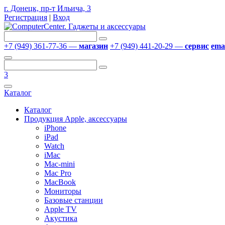
г. Донецк, пр-т Ильича, 3
Регистрация
|
Вход
+7 (949) 361-77-36 —
магазин
+7 (949) 441-20-29 —
сервис
emai
3
Каталог
Каталог
Продукция Apple, аксессуары
iPhone
iPad
Watch
iMac
Mac-mini
Mac Pro
MacBook
Мониторы
Базовые станции
Apple TV
Акустика