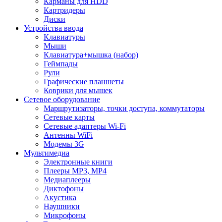
Карманы для HDD
Картридеры
Диски
Устройства ввода
Клавиатуры
Мыши
Клавиатура+мышка (набор)
Геймпады
Рули
Графические планшеты
Коврики для мышек
Сетевое оборудование
Маршрутизаторы, точки доступа, коммутаторы
Сетевые карты
Сетевые адаптеры Wi-Fi
Антенны WiFi
Модемы 3G
Мультимедиа
Электронные книги
Плееры MP3, MP4
Медиаплееры
Диктофоны
Акустика
Наушники
Микрофоны