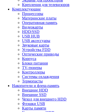
Экраны для проекторов
Крепления для телевизоров
Комплектующие
Процессоры
Материнские платы
Оперативная память
Видеокарты
HDD/SSD
USB HUB
USB аксессуары
Звуковые карты
Устройства FDD
Оптические приводы
Корпуса
Блоки питания
TV-тюнеры
Контроллеры
Системы охлаждения
Термопасты
Накопители и флеш-память
Внешние HDD
Внешние SSD
Чехол для внешнего HDD
Флэшки USB
Карты памяти