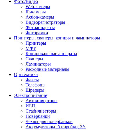
Фото/Видео
Web-камеры
IP-камеры
Action-камеры
Видеорегистраторы
Фотоаппараты
Фоторамки
Принтеры, сканеры, копиры и ламинаторы
Принтеры
МФУ
Копировальные аппараты
Сканеры
Ламинаторы
Расходные материалы
Оргтехника
Факсы
Телефоны
Шредеры
Электропитание
Автоинверторы
ИБП
Стабилизаторы
Повербанки
Чехлы для повербанков
Аккумуляторы, батарейки, ЗУ