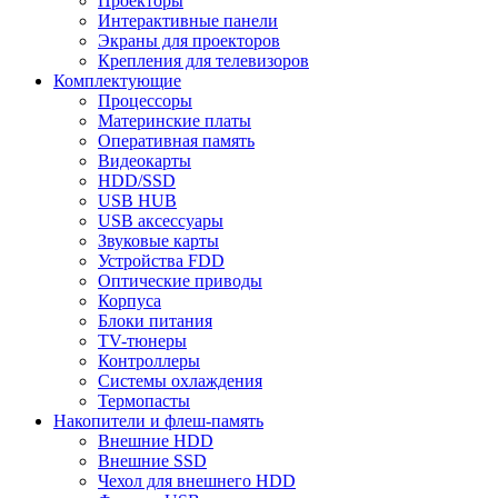
Проекторы
Интерактивные панели
Экраны для проекторов
Крепления для телевизоров
Комплектующие
Процессоры
Материнские платы
Оперативная память
Видеокарты
HDD/SSD
USB HUB
USB аксессуары
Звуковые карты
Устройства FDD
Оптические приводы
Корпуса
Блоки питания
TV-тюнеры
Контроллеры
Системы охлаждения
Термопасты
Накопители и флеш-память
Внешние HDD
Внешние SSD
Чехол для внешнего HDD