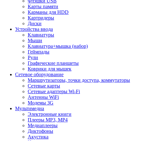
Флэшки USB
Карты памяти
Карманы для HDD
Картридеры
Диски
Устройства ввода
Клавиатуры
Мыши
Клавиатура+мышка (набор)
Геймпады
Рули
Графические планшеты
Коврики для мышек
Сетевое оборудование
Маршрутизаторы, точки доступа, коммутаторы
Сетевые карты
Сетевые адаптеры Wi-Fi
Антенны WiFi
Модемы 3G
Мультимедиа
Электронные книги
Плееры MP3, MP4
Медиаплееры
Диктофоны
Акустика