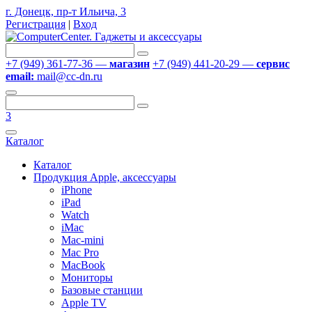
г. Донецк, пр-т Ильича, 3
Регистрация
|
Вход
+7 (949) 361-77-36 —
магазин
+7 (949) 441-20-29 —
сервис
email:
mail@cc-dn.ru
3
Каталог
Каталог
Продукция Apple, аксессуары
iPhone
iPad
Watch
iMac
Mac-mini
Mac Pro
MacBook
Мониторы
Базовые станции
Apple TV