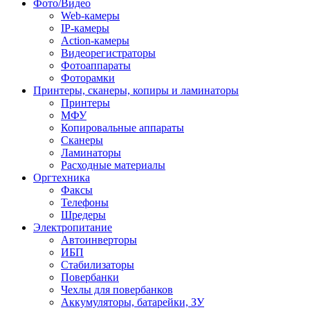
Фото/Видео
Web-камеры
IP-камеры
Action-камеры
Видеорегистраторы
Фотоаппараты
Фоторамки
Принтеры, сканеры, копиры и ламинаторы
Принтеры
МФУ
Копировальные аппараты
Сканеры
Ламинаторы
Расходные материалы
Оргтехника
Факсы
Телефоны
Шредеры
Электропитание
Автоинверторы
ИБП
Стабилизаторы
Повербанки
Чехлы для повербанков
Аккумуляторы, батарейки, ЗУ