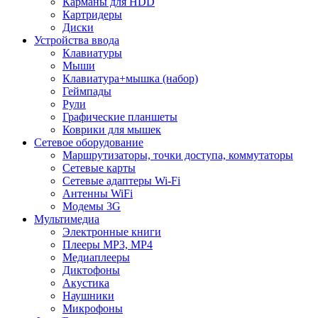
Карманы для HDD
Картридеры
Диски
Устройства ввода
Клавиатуры
Мыши
Клавиатура+мышка (набор)
Геймпады
Рули
Графические планшеты
Коврики для мышек
Сетевое оборудование
Маршрутизаторы, точки доступа, коммутаторы
Сетевые карты
Сетевые адаптеры Wi-Fi
Антенны WiFi
Модемы 3G
Мультимедиа
Электронные книги
Плееры MP3, MP4
Медиаплееры
Диктофоны
Акустика
Наушники
Микрофоны