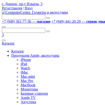
г. Донецк, пр-т Ильича, 3
Регистрация
|
Вход
+7 (949) 361-77-36 —
магазин
+7 (949) 441-20-29 —
сервис
emai
3
Каталог
Каталог
Продукция Apple, аксессуары
iPhone
iPad
Watch
iMac
Mac-mini
Mac Pro
MacBook
Мониторы
Базовые станции
Apple TV
Акустика