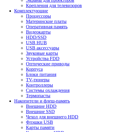
Экраны для проекторов
Крепления для телевизоров
Комплектующие
Процессоры
Материнские платы
Оперативная память
Видеокарты
HDD/SSD
USB HUB
USB аксессуары
Звуковые карты
Устройства FDD
Оптические приводы
Корпуса
Блоки питания
TV-тюнеры
Контроллеры
Системы охлаждения
Термопасты
Накопители и флеш-память
Внешние HDD
Внешние SSD
Чехол для внешнего HDD
Флэшки USB
Карты памяти