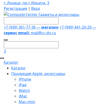
г. Донецк, пр-т Ильича, 3
Регистрация
|
Вход
+7 (949) 361-77-36 —
магазин
+7 (949) 441-20-29 —
сервис
email:
mail@cc-dn.ru
3
Каталог
Каталог
Продукция Apple, аксессуары
iPhone
iPad
Watch
iMac
Mac-mini