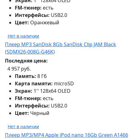
Экран:
1'' 128x64 OLED
FM-тюнер:
есть
Интерфейсы:
USB2.0
Цвет:
Оранжевый
Нет в наличии
Плеер MP3 SanDisk 8Gb SanDisk Clip JAM Black
(SDMX26-008G-G46K)
Последняя цена:
4 957 руб.
Память:
8 Гб
Карта памяти:
microSD
Экран:
1'' 128x64 OLED
FM-тюнер:
есть
Интерфейсы:
USB2.0
Цвет:
Черный
Нет в наличии
Плеер MP3/MP4 Apple iPod nano 16Gb Green A1466