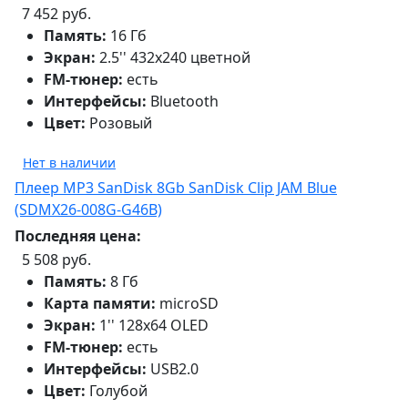
7 452 руб.
Память:
16 Гб
Экран:
2.5'' 432x240 цветной
FM-тюнер:
есть
Интерфейсы:
Bluetooth
Цвет:
Розовый
Нет в наличии
Плеер MP3 SanDisk 8Gb SanDisk Clip JAM Blue
(SDMX26-008G-G46B)
Последняя цена:
5 508 руб.
Память:
8 Гб
Карта памяти:
microSD
Экран:
1'' 128x64 OLED
FM-тюнер:
есть
Интерфейсы:
USB2.0
Цвет:
Голубой