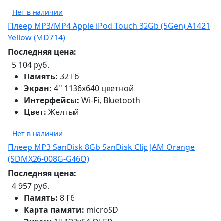
Нет в наличии
Плеер MP3/MP4 Apple iPod Touch 32Gb (5Gen) A1421
Yellow (MD714)
Последняя цена:
5 104 руб.
Память:
32 Гб
Экран:
4'' 1136x640 цветной
Интерфейсы:
Wi-Fi, Bluetooth
Цвет:
Желтый
Нет в наличии
Плеер MP3 SanDisk 8Gb SanDisk Clip JAM Orange
(SDMX26-008G-G46O)
Последняя цена:
4 957 руб.
Память:
8 Гб
Карта памяти:
microSD