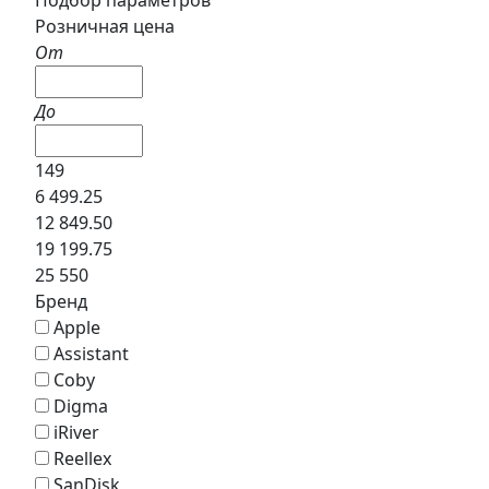
Розничная цена
От
До
149
6 499.25
12 849.50
19 199.75
25 550
Бренд
Apple
Assistant
Coby
Digma
iRiver
Reellex
SanDisk