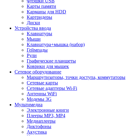
Флэшки USB
Карты памяти
Карманы для HDD
Картридеры
Диски
Устройства ввода
Клавиатуры
Мыши
Клавиатура+мышка (набор)
Геймпады
Рули
Графические планшеты
Коврики для мышек
Сетевое оборудование
Маршрутизаторы, точки доступа, коммутаторы
Сетевые карты
Сетевые адаптеры Wi-Fi
Антенны WiFi
Модемы 3G
Мультимедиа
Электронные книги
Плееры MP3, MP4
Медиаплееры
Диктофоны
Акустика