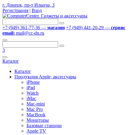
г. Донецк, пр-т Ильича, 3
Регистрация
|
Вход
+7 (949) 361-77-36 —
магазин
+7 (949) 441-20-29 —
сервис
email:
mail@cc-dn.ru
3
Каталог
Каталог
Продукция Apple, аксессуары
iPhone
iPad
Watch
iMac
Mac-mini
Mac Pro
MacBook
Мониторы
Базовые станции
Apple TV