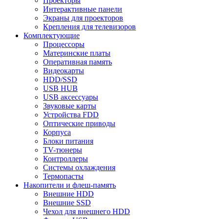
Проекторы
Интерактивные панели
Экраны для проекторов
Крепления для телевизоров
Комплектующие
Процессоры
Материнские платы
Оперативная память
Видеокарты
HDD/SSD
USB HUB
USB аксессуары
Звуковые карты
Устройства FDD
Оптические приводы
Корпуса
Блоки питания
TV-тюнеры
Контроллеры
Системы охлаждения
Термопасты
Накопители и флеш-память
Внешние HDD
Внешние SSD
Чехол для внешнего HDD