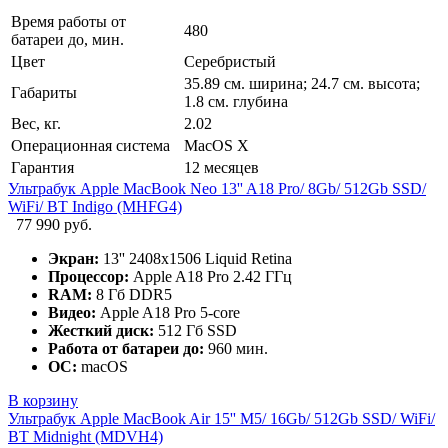
Время работы от
480
батареи до, мин.
Цвет
Серебристый
35.89 см. ширина; 24.7 см. высота;
Габариты
1.8 см. глубина
Вес, кг.
2.02
Операционная система
MacOS X
Гарантия
12 месяцев
Ультрабук Apple MacBook Neo 13'' A18 Pro/ 8Gb/ 512Gb SSD/
WiFi/ BT Indigo (MHFG4)
77 990 руб.
Экран:
13'' 2408x1506 Liquid Retina
Процессор:
Apple A18 Pro 2.42 ГГц
RAM:
8 Гб DDR5
Видео:
Apple A18 Pro 5-core
Жесткий диск:
512 Гб SSD
Работа от батареи до:
960 мин.
ОС:
macOS
В корзину
Ультрабук Apple MacBook Air 15'' M5/ 16Gb/ 512Gb SSD/ WiFi/
BT Midnight (MDVH4)