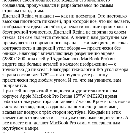
создавался, продумывался и разрабатывался по самым
строгим стандартам.
Дисплей Retina уникален — как ни посмотри. Это настолько
высокая плотность пикселей, при которой всё, что вы делаете,
отображается идеально чётко, а редактирование происходит с
безупречной точностью. Дисплей Retina не спрятан за слоем
стекла. Он сам является стеклом. А значит, вам доступны все
преимущества современного экрана — живые цвета, высокая
контрастность и широкий угол обзора — практически без
бликов. Благодаря впечатляющему разрешению экрана
(2880x1800 пикселей у 15-дюймового MacBook Pro) вы
видите ещё больше деталей в каждом изображении — с
точностью до пикселя. Благодаря технологии IPS угол обзора
экрана составляет 178° — вы почувствуете разницу
практически под любым углом. И то, что вы увидите, вам
понравится.
При всей невероятной мощности и удивительно тонком
корпусе Apple MacBook Pro Retina 15″'W (ME293) время
работы от аккумулятора составляет 7 часов. Кроме того, новая
система охлаждения, созданная нашими специалистами,
всасывает воздух с трёх сторон ноутбука. Каждый из этих
элементов в отдельности — это уже ошеломляющий успех. А
все вместе они делают MacBook Pro самым совершенным
ноутбуком в мире.