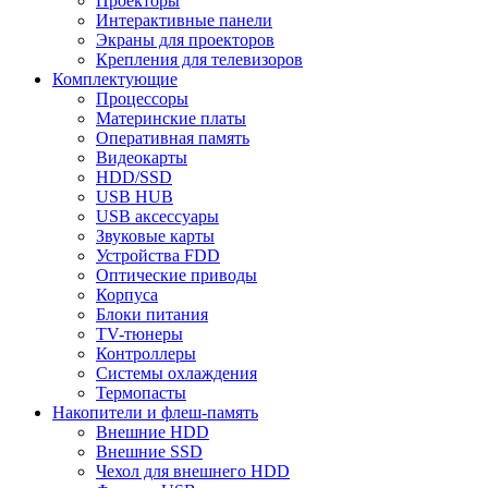
Проекторы
Интерактивные панели
Экраны для проекторов
Крепления для телевизоров
Комплектующие
Процессоры
Материнские платы
Оперативная память
Видеокарты
HDD/SSD
USB HUB
USB аксессуары
Звуковые карты
Устройства FDD
Оптические приводы
Корпуса
Блоки питания
TV-тюнеры
Контроллеры
Системы охлаждения
Термопасты
Накопители и флеш-память
Внешние HDD
Внешние SSD
Чехол для внешнего HDD