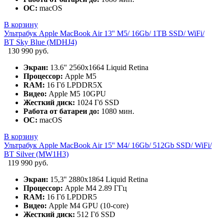
ОС:
macOS
В корзину
Ультрабук Apple MacBook Air 13'' M5/ 16Gb/ 1TB SSD/ WiFi/
BT Sky Blue (MDHJ4)
130 990 руб.
Экран:
13.6" 2560x1664 Liquid Retina
Процессор:
Apple M5
RAM:
16 Гб LPDDR5X
Видео:
Apple M5 10GPU
Жесткий диск:
1024 Гб SSD
Работа от батареи до:
1080 мин.
ОС:
macOS
В корзину
Ультрабук Apple MacBook Air 15'' M4/ 16Gb/ 512Gb SSD/ WiFi/
BT Silver (MW1H3)
119 990 руб.
Экран:
15,3'' 2880x1864 Liquid Retina
Процессор:
Apple M4 2.89 ГГц
RAM:
16 Гб LPDDR5
Видео:
Apple M4 GPU (10-core)
Жесткий диск:
512 Гб SSD