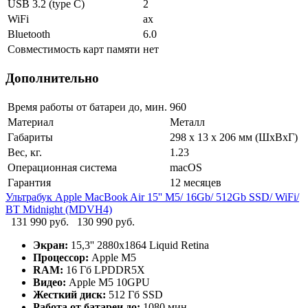
USB 3.2 (type C)
2
WiFi
ax
Bluetooth
6.0
Совместимость карт памяти
нет
Дополнительно
Время работы от батареи до, мин.
960
Материал
Металл
Габариты
298 x 13 x 206 мм (ШхВхГ)
Вес, кг.
1.23
Операционная система
macOS
Гарантия
12 месяцев
Ультрабук Apple MacBook Air 15'' M5/ 16Gb/ 512Gb SSD/ WiFi/
BT Midnight (MDVH4)
131 990 руб.
130 990 руб.
Экран:
15,3'' 2880x1864 Liquid Retina
Процессор:
Apple M5
RAM:
16 Гб LPDDR5X
Видео:
Apple M5 10GPU
Жесткий диск:
512 Гб SSD
Работа от батареи до:
1080 мин.