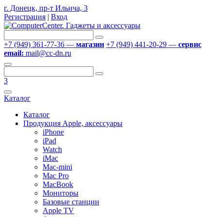
г. Донецк, пр-т Ильича, 3
Регистрация
|
Вход
+7 (949) 361-77-36 —
магазин
+7 (949) 441-20-29 —
сервис
email:
mail@cc-dn.ru
3
Каталог
Каталог
Продукция Apple, аксессуары
iPhone
iPad
Watch
iMac
Mac-mini
Mac Pro
MacBook
Мониторы
Базовые станции
Apple TV