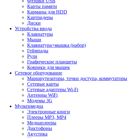
Флэшки USB
Карты памяти
Карманы для HDD
Картридеры
Диски
Устройства ввода
Клавиатуры
Мыши
Клавиатура+мышка (набор)
Геймпады
Рули
Графические планшеты
Коврики для мышек
Сетевое оборудование
Маршрутизаторы, точки доступа, коммутаторы
Сетевые карты
Сетевые адаптеры Wi-Fi
Антенны WiFi
Модемы 3G
Мультимедиа
Электронные книги
Плееры MP3, MP4
Медиаплееры
Диктофоны
Акустика