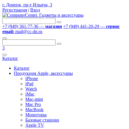
г. Донецк, пр-т Ильича, 3
Регистрация
|
Вход
+7 (949) 361-77-36 —
магазин
+7 (949) 441-20-29 —
сервис
email:
mail@cc-dn.ru
3
Каталог
Каталог
Продукция Apple, аксессуары
iPhone
iPad
Watch
iMac
Mac-mini
Mac Pro
MacBook
Мониторы
Базовые станции
Apple TV