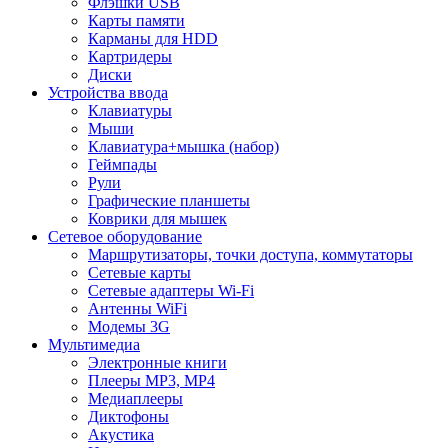
Флэшки USB
Карты памяти
Карманы для HDD
Картридеры
Диски
Устройства ввода
Клавиатуры
Мыши
Клавиатура+мышка (набор)
Геймпады
Рули
Графические планшеты
Коврики для мышек
Сетевое оборудование
Маршрутизаторы, точки доступа, коммутаторы
Сетевые карты
Сетевые адаптеры Wi-Fi
Антенны WiFi
Модемы 3G
Мультимедиа
Электронные книги
Плееры MP3, MP4
Медиаплееры
Диктофоны
Акустика