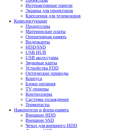
Проекторы
Интерактивные панели
Экраны для проекторов
Крепления для телевизоров
Комплектующие
Процессоры
Материнские платы
Оперативная память
Видеокарты
HDD/SSD
USB HUB
USB аксессуары
Звуковые карты
Устройства FDD
Оптические приводы
Корпуса
Блоки питания
TV-тюнеры
Контроллеры
Системы охлаждения
Термопасты
Накопители и флеш-память
Внешние HDD
Внешние SSD
Чехол для внешнего HDD