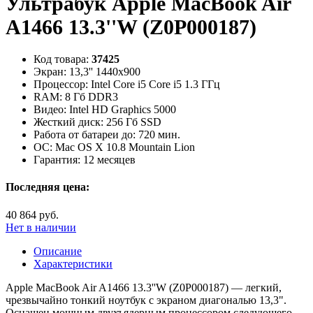
Ультрабук Apple MacBook Air
A1466 13.3''W (Z0P000187)
Код товара:
37425
Экран:
13,3'' 1440x900
Процессор:
Intel Core i5 Core i5 1.3 ГГц
RAM:
8 Гб DDR3
Видео:
Intel HD Graphics 5000
Жесткий диск:
256 Гб SSD
Работа от батареи до:
720 мин.
ОС:
Mac OS X 10.8 Mountain Lion
Гарантия:
12 месяцев
Последняя цена:
40 864 руб.
Нет в наличии
Описание
Характеристики
Apple MacBook Air A1466 13.3''W (Z0P000187) — легкий,
чрезвычайно тонкий ноутбук с экраном диагональю 13,3".
Оснащен мощным двухъядерным процессором следующего