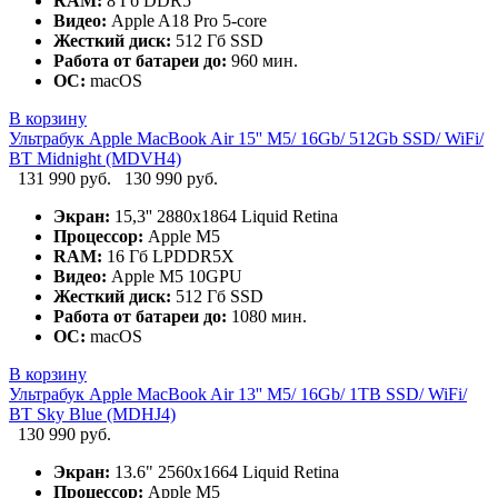
RAM:
8 Гб DDR5
Видео:
Apple A18 Pro 5-core
Жесткий диск:
512 Гб SSD
Работа от батареи до:
960 мин.
ОС:
macOS
В корзину
Ультрабук Apple MacBook Air 15'' M5/ 16Gb/ 512Gb SSD/ WiFi/
BT Midnight (MDVH4)
131 990 руб.
130 990 руб.
Экран:
15,3'' 2880x1864 Liquid Retina
Процессор:
Apple M5
RAM:
16 Гб LPDDR5X
Видео:
Apple M5 10GPU
Жесткий диск:
512 Гб SSD
Работа от батареи до:
1080 мин.
ОС:
macOS
В корзину
Ультрабук Apple MacBook Air 13'' M5/ 16Gb/ 1TB SSD/ WiFi/
BT Sky Blue (MDHJ4)
130 990 руб.
Экран:
13.6" 2560x1664 Liquid Retina
Процессор:
Apple M5