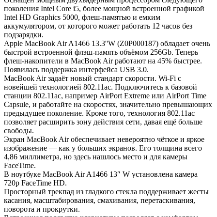
поколения Intel Core i5, более мощной встроенной графикой
Intel HD Graphics 5000, флеш-памятью и емким
аккумулятором, от которого может работать 12 часов без
подзарядки.
Apple MacBook Air A1466 13.3''W (Z0P000187) обладает очень
быстрой встроенной флэш-память объёмом 256Gb. Теперь
флеш-накопители в MacBook Air работают на 45% быстрее.
Появилась поддержка интерфейса USB 3.0.
MacBook Air задаёт новый стандарт скорости. Wi-Fi с
новейшей технологией 802.11ac. Подключитесь к базовой
станции 802.11ac, например AirPort Extreme или AirPort Time
Capsule, и работайте на скоростях, значительно превышающих
предыдущее поколение. Кроме того, технология 802.11ac
позволяет расширить зону действия сети, давая ещё больше
свободы.
Экран MacBook Air обеспечивает невероятно чёткое и яркое
изображение — как у больших экранов. Его толщина всего
4,86 миллиметра, но здесь нашлось место и для камеры
FaceTime.
В ноутбуке MacBook Air A1466 13″ W установлена камера
720p FaceTime HD.
Просторный трекпад из гладкого стекла поддерживает жесты
касания, масштабирования, смахивания, перетаскивания,
поворота и прокрутки.