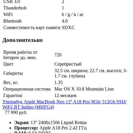
USB 3.0
2
Thunderbolt
1
WiFi
b / g / n / ac
Bluetooth
4.0
Совместимость карт памяти
SDXC
Дополнительно
Время работы от
720
батареи до, мин.
Цвет
Серебристый
32.5 см. ширина; 22.7 см. высота; 3-
Габариты
1.7 см. глубина
Вес, кг.
1.35
Операционная система
Mac OS X 10.8 Mountain Lion
Гарантия
12 месяцев
Ультрабук Apple MacBook Neo 13'' A18 Pro/ 8Gb/ 512Gb SSD/
WiFi/ BT Indigo (MHFG4)
77 990 руб.
Экран:
13'' 2408x1506 Liquid Retina
Процессор:
Apple A18 Pro 2.42 ГГц