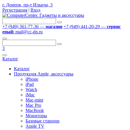
г. Донецк, пр-т Ильича, 3
Регистрация
|
Вход
+7 (949) 361-77-36 —
магазин
+7 (949) 441-20-29 —
сервис
email:
mail@cc-dn.ru
3
Каталог
Каталог
Продукция Apple, аксессуары
iPhone
iPad
Watch
iMac
Mac-mini
Mac Pro
MacBook
Мониторы
Базовые станции
Apple TV