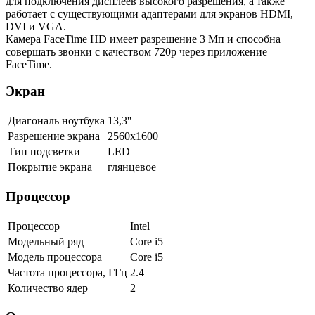
для подключения дисплеев высокого разрешения, а также
работает с существующими адаптерами для экранов HDMI,
DVI и VGA.
Камера FaceTime HD имеет разрешение 3 Мп и способна
совершать звонки с качеством 720p через приложение
FaceTime.
Экран
Диагональ ноутбука
13,3''
Разрешение экрана
2560x1600
Тип подсветки
LED
Покрытие экрана
глянцевое
Процессор
Процессор
Intel
Модельный ряд
Core i5
Модель процессора
Core i5
Частота процессора, ГГц
2.4
Количество ядер
2