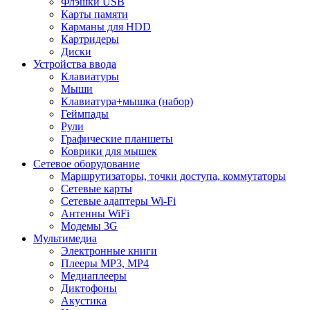
Флэшки USB
Карты памяти
Карманы для HDD
Картридеры
Диски
Устройства ввода
Клавиатуры
Мыши
Клавиатура+мышка (набор)
Геймпады
Рули
Графические планшеты
Коврики для мышек
Сетевое оборудование
Маршрутизаторы, точки доступа, коммутаторы
Сетевые карты
Сетевые адаптеры Wi-Fi
Антенны WiFi
Модемы 3G
Мультимедиа
Электронные книги
Плееры MP3, MP4
Медиаплееры
Диктофоны
Акустика