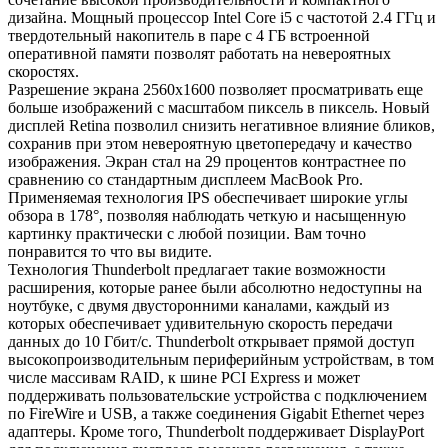
дизайна. Мощный процессор Intel Core i5 с частотой 2.4 ГГц и
твердотельный накопитель в паре с 4 ГБ встроенной
оперативной памяти позволят работать на невероятных
скоростях.
Разрешение экрана 2560x1600 позволяет просматривать еще
больше изображений с масштабом пиксель в пиксель. Новый
дисплей Retina позволил снизить негативное влияние бликов,
сохранив при этом невероятную цветопередачу и качество
изображения. Экран стал на 29 процентов контрастнее по
сравнению со стандартным дисплеем MacBook Pro.
Применяемая технология IPS обеспечивает широкие углы
обзора в 178°, позволяя наблюдать четкую и насыщенную
картинку практически с любой позиции. Вам точно
понравится то что вы видите.
Технология Thunderbolt предлагает такие возможности
расширения, которые ранее были абсолютно недоступны на
ноутбуке, с двумя двусторонними каналами, каждый из
которых обеспечивает удивительную скорость передачи
данных до 10 Гбит/с. Thunderbolt открывает прямой доступ
высокопроизводительным периферийным устройствам, в том
числе массивам RAID, к шине PCI Express и может
поддерживать пользовательские устройства с подключением
по FireWire и USB, а также соединения Gigabit Ethernet через
адаптеры. Кроме того, Thunderbolt поддерживает DisplayPort