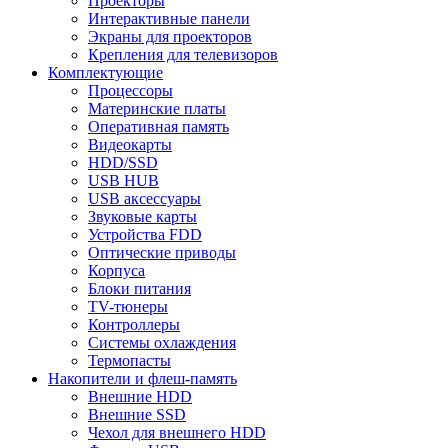
Проекторы
Интерактивные панели
Экраны для проекторов
Крепления для телевизоров
Комплектующие
Процессоры
Материнские платы
Оперативная память
Видеокарты
HDD/SSD
USB HUB
USB аксессуары
Звуковые карты
Устройства FDD
Оптические приводы
Корпуса
Блоки питания
TV-тюнеры
Контроллеры
Системы охлаждения
Термопасты
Накопители и флеш-память
Внешние HDD
Внешние SSD
Чехол для внешнего HDD