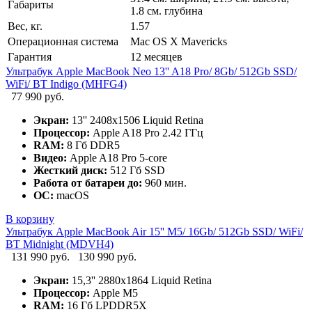
Габариты
1.8 см. глубина
Вес, кг.
1.57
Операционная система
Mac OS X Mavericks
Гарантия
12 месяцев
Ультрабук Apple MacBook Neo 13'' A18 Pro/ 8Gb/ 512Gb SSD/
WiFi/ BT Indigo (MHFG4)
77 990 руб.
Экран:
13'' 2408x1506 Liquid Retina
Процессор:
Apple A18 Pro 2.42 ГГц
RAM:
8 Гб DDR5
Видео:
Apple A18 Pro 5-core
Жесткий диск:
512 Гб SSD
Работа от батареи до:
960 мин.
ОС:
macOS
В корзину
Ультрабук Apple MacBook Air 15'' M5/ 16Gb/ 512Gb SSD/ WiFi/
BT Midnight (MDVH4)
131 990 руб.
130 990 руб.
Экран:
15,3'' 2880x1864 Liquid Retina
Процессор:
Apple M5
RAM:
16 Гб LPDDR5X