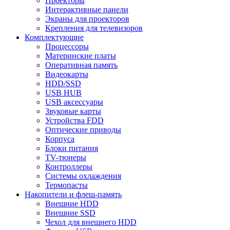
Проекторы
Интерактивные панели
Экраны для проекторов
Крепления для телевизоров
Комплектующие
Процессоры
Материнские платы
Оперативная память
Видеокарты
HDD/SSD
USB HUB
USB аксессуары
Звуковые карты
Устройства FDD
Оптические приводы
Корпуса
Блоки питания
TV-тюнеры
Контроллеры
Системы охлаждения
Термопасты
Накопители и флеш-память
Внешние HDD
Внешние SSD
Чехол для внешнего HDD