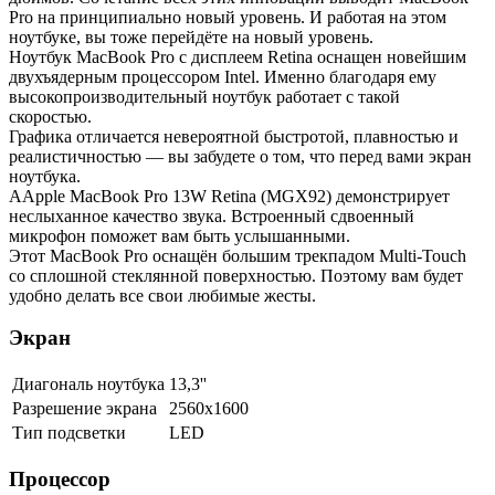
Pro на принципиально новый уровень. И работая на этом
ноутбуке, вы тоже перейдёте на новый уровень.
Ноутбук MacBook Pro с дисплеем Retina оснащен новейшим
двухъядерным процессором Intel. Именно благодаря ему
высокопроизводительный ноутбук работает с такой
скоростью.
Графика отличается невероятной быстротой, плавностью и
реалистичностью — вы забудете о том, что перед вами экран
ноутбука.
AApple MacBook Pro 13W Retina (MGX92) демонстрирует
неслыханное качество звука. Встроенный сдвоенный
микрофон поможет вам быть услышанными.
Этот MacBook Pro оснащён большим трекпадом Multi-Touch
со сплошной стеклянной поверхностью. Поэтому вам будет
удобно делать все свои любимые жесты.
Экран
Диагональ ноутбука
13,3''
Разрешение экрана
2560x1600
Тип подсветки
LED
Процессор