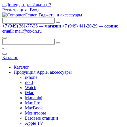
г. Донецк, пр-т Ильича, 3
Регистрация
|
Вход
+7 (949) 361-77-36 —
магазин
+7 (949) 441-20-29 —
сервис
email:
mail@cc-dn.ru
3
Каталог
Каталог
Продукция Apple, аксессуары
iPhone
iPad
Watch
iMac
Mac-mini
Mac Pro
MacBook
Мониторы
Базовые станции
Apple TV