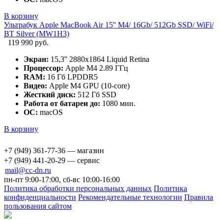
В корзину
Ультрабук Apple MacBook Air 15'' M4/ 16Gb/ 512Gb SSD/ WiFi/
BT Silver (MW1H3)
119 990 руб.
Экран:
15,3'' 2880x1864 Liquid Retina
Процессор:
Apple M4 2.89 ГГц
RAM:
16 Гб LPDDR5
Видео:
Apple M4 GPU (10-core)
Жесткий диск:
512 Гб SSD
Работа от батареи до:
1080 мин.
ОС:
macOS
В корзину
+7 (949) 361-77-36 — магазин
+7 (949) 441-20-29 — сервис
mail@cc-dn.ru
пн-пт 9:00-17:00, сб-вс 10:00-16:00
Политика обработки персональных данных
Политика
конфиденциальности
Рекомендательные технологии
Правила
пользования сайтом