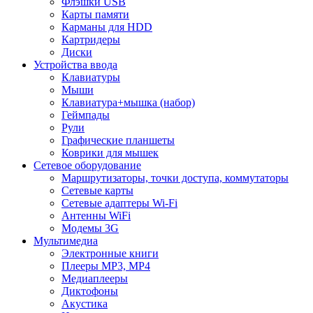
Флэшки USB
Карты памяти
Карманы для HDD
Картридеры
Диски
Устройства ввода
Клавиатуры
Мыши
Клавиатура+мышка (набор)
Геймпады
Рули
Графические планшеты
Коврики для мышек
Сетевое оборудование
Маршрутизаторы, точки доступа, коммутаторы
Сетевые карты
Сетевые адаптеры Wi-Fi
Антенны WiFi
Модемы 3G
Мультимедиа
Электронные книги
Плееры MP3, MP4
Медиаплееры
Диктофоны
Акустика