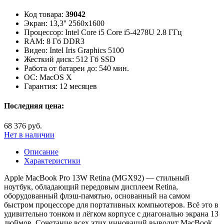
Код товара:
39042
Экран:
13,3'' 2560x1600
Процессор:
Intel Core i5 Core i5-4278U 2.8 ГГц
RAM:
8 Гб DDR3
Видео:
Intel Iris Graphics 5100
Жесткий диск:
512 Гб SSD
Работа от батареи до:
540 мин.
ОС:
MacOS X
Гарантия:
12 месяцев
Последняя цена:
68 376 руб.
Нет в наличии
Описание
Характеристики
Apple MacBook Pro 13W Retina (MGX92) — стильный
ноутбук, обладающий передовым дисплеем Retina,
оборудованный флэш-памятью, основанный на самом
быстром процессоре для портативных компьютеров. Всё это в
удивительно тонком и лёгком корпусе с диагональю экрана 13
дюймов. Сочетание всех этих инноваций выводит MacBook