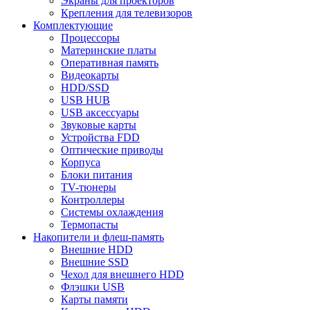
Экраны для проекторов
Крепления для телевизоров
Комплектующие
Процессоры
Материнские платы
Оперативная память
Видеокарты
HDD/SSD
USB HUB
USB аксессуары
Звуковые карты
Устройства FDD
Оптические приводы
Корпуса
Блоки питания
TV-тюнеры
Контроллеры
Системы охлаждения
Термопасты
Накопители и флеш-память
Внешние HDD
Внешние SSD
Чехол для внешнего HDD
Флэшки USB
Карты памяти