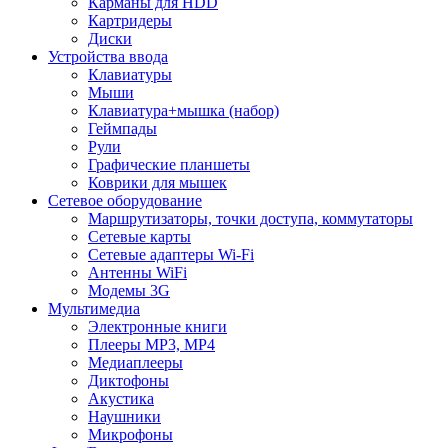
Карманы для HDD
Картридеры
Диски
Устройства ввода
Клавиатуры
Мыши
Клавиатура+мышка (набор)
Геймпады
Рули
Графические планшеты
Коврики для мышек
Сетевое оборудование
Маршрутизаторы, точки доступа, коммутаторы
Сетевые карты
Сетевые адаптеры Wi-Fi
Антенны WiFi
Модемы 3G
Мультимедиа
Электронные книги
Плееры MP3, MP4
Медиаплееры
Диктофоны
Акустика
Наушники
Микрофоны