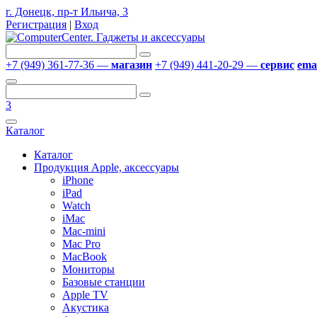
г. Донецк, пр-т Ильича, 3
Регистрация
|
Вход
+7 (949) 361-77-36 —
магазин
+7 (949) 441-20-29 —
сервис
emai
3
Каталог
Каталог
Продукция Apple, аксессуары
iPhone
iPad
Watch
iMac
Mac-mini
Mac Pro
MacBook
Мониторы
Базовые станции
Apple TV
Акустика