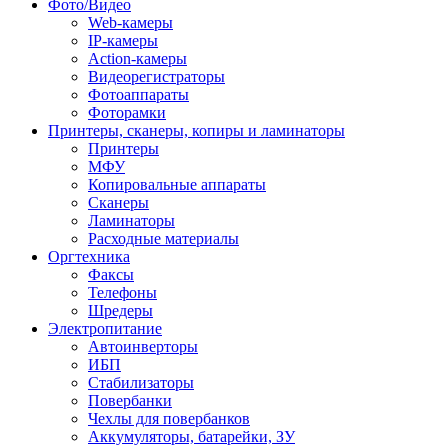
Фото/Видео
Web-камеры
IP-камеры
Action-камеры
Видеорегистраторы
Фотоаппараты
Фоторамки
Принтеры, сканеры, копиры и ламинаторы
Принтеры
МФУ
Копировальные аппараты
Сканеры
Ламинаторы
Расходные материалы
Оргтехника
Факсы
Телефоны
Шредеры
Электропитание
Автоинверторы
ИБП
Стабилизаторы
Повербанки
Чехлы для повербанков
Аккумуляторы, батарейки, ЗУ