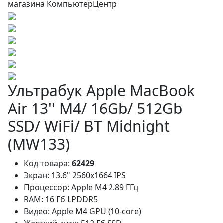
Ультрабук Apple MacBook
Air 13'' M4/ 16Gb/ 512Gb
SSD/ WiFi/ BT Midnight
(MW133)
Код товара:
62429
Экран:
13.6" 2560x1664 IPS
Процессор:
Apple M4 2.89 ГГц
RAM:
16 Гб LPDDR5
Видео:
Apple M4 GPU (10-core)
Жесткий диск:
512 Гб SSD