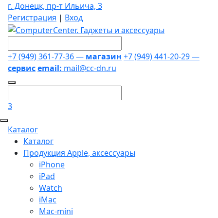
г. Донецк, пр-т Ильича, 3
Регистрация
|
Вход
+7 (949) 361-77-36 —
магазин
+7 (949) 441-20-29 —
сервис
email:
mail@cc-dn.ru
3
Каталог
Каталог
Продукция Apple, аксессуары
iPhone
iPad
Watch
iMac
Mac-mini