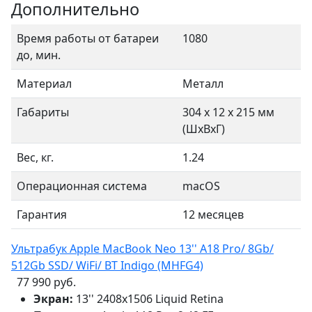
Дополнительно
Время работы от батареи
1080
до, мин.
Материал
Металл
Габариты
304 x 12 x 215 мм
(ШхВхГ)
Вес, кг.
1.24
Операционная система
macOS
Гарантия
12 месяцев
Ультрабук Apple MacBook Neo 13'' A18 Pro/ 8Gb/
512Gb SSD/ WiFi/ BT Indigo (MHFG4)
77 990 руб.
Экран:
13'' 2408x1506 Liquid Retina