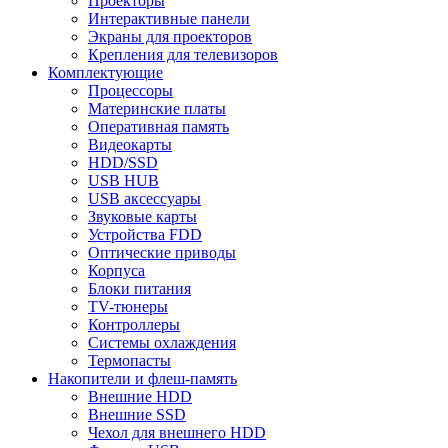
Проекторы
Интерактивные панели
Экраны для проекторов
Крепления для телевизоров
Комплектующие
Процессоры
Материнские платы
Оперативная память
Видеокарты
HDD/SSD
USB HUB
USB аксессуары
Звуковые карты
Устройства FDD
Оптические приводы
Корпуса
Блоки питания
TV-тюнеры
Контроллеры
Системы охлаждения
Термопасты
Накопители и флеш-память
Внешние HDD
Внешние SSD
Чехол для внешнего HDD