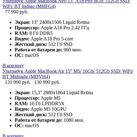
Ультрабук Apple MacBook Neo 13'' A18 Pro/ 8Gb/ 512Gb SSD/
WiFi/ BT Indigo (MHFG4)
77 990 руб.
Экран:
13'' 2408x1506 Liquid Retina
Процессор:
Apple A18 Pro 2.42 ГГц
RAM:
8 Гб DDR5
Видео:
Apple A18 Pro 5-core
Жесткий диск:
512 Гб SSD
Работа от батареи до:
960 мин.
ОС:
macOS
В корзину
Ультрабук Apple MacBook Air 15'' M5/ 16Gb/ 512Gb SSD/ WiFi/
BT Midnight (MDVH4)
131 990 руб.
130 990 руб.
Экран:
15,3'' 2880x1864 Liquid Retina
Процессор:
Apple M5
RAM:
16 Гб LPDDR5X
Видео:
Apple M5 10GPU
Жесткий диск:
512 Гб SSD
Работа от батареи до:
1080 мин.
ОС:
macOS
В корзину