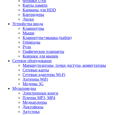
Флэшки USB
Карты памяти
Карманы для HDD
Картридеры
Диски
Устройства ввода
Клавиатуры
Мыши
Клавиатура+мышка (набор)
Геймпады
Рули
Графические планшеты
Коврики для мышек
Сетевое оборудование
Маршрутизаторы, точки доступа, коммутаторы
Сетевые карты
Сетевые адаптеры Wi-Fi
Антенны WiFi
Модемы 3G
Мультимедиа
Электронные книги
Плееры MP3, MP4
Медиаплееры
Диктофоны
Акустика