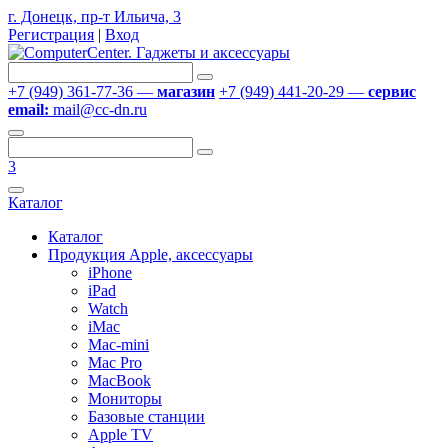
г. Донецк, пр-т Ильича, 3
Регистрация
|
Вход
+7 (949) 361-77-36 —
магазин
+7 (949) 441-20-29 —
сервис
email:
mail@cc-dn.ru
3
Каталог
Каталог
Продукция Apple, аксессуары
iPhone
iPad
Watch
iMac
Mac-mini
Mac Pro
MacBook
Мониторы
Базовые станции
Apple TV