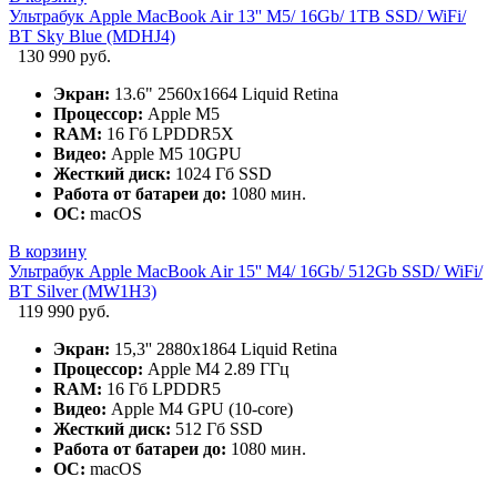
Ультрабук Apple MacBook Air 13'' M5/ 16Gb/ 1TB SSD/ WiFi/
BT Sky Blue (MDHJ4)
130 990 руб.
Экран:
13.6" 2560x1664 Liquid Retina
Процессор:
Apple M5
RAM:
16 Гб LPDDR5X
Видео:
Apple M5 10GPU
Жесткий диск:
1024 Гб SSD
Работа от батареи до:
1080 мин.
ОС:
macOS
В корзину
Ультрабук Apple MacBook Air 15'' M4/ 16Gb/ 512Gb SSD/ WiFi/
BT Silver (MW1H3)
119 990 руб.
Экран:
15,3'' 2880x1864 Liquid Retina
Процессор:
Apple M4 2.89 ГГц
RAM:
16 Гб LPDDR5
Видео:
Apple M4 GPU (10-core)
Жесткий диск:
512 Гб SSD
Работа от батареи до:
1080 мин.
ОС:
macOS