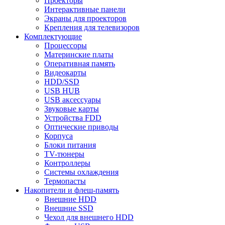
Проекторы
Интерактивные панели
Экраны для проекторов
Крепления для телевизоров
Комплектующие
Процессоры
Материнские платы
Оперативная память
Видеокарты
HDD/SSD
USB HUB
USB аксессуары
Звуковые карты
Устройства FDD
Оптические приводы
Корпуса
Блоки питания
TV-тюнеры
Контроллеры
Системы охлаждения
Термопасты
Накопители и флеш-память
Внешние HDD
Внешние SSD
Чехол для внешнего HDD