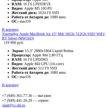
RAM:
16 Гб LPDDR5X
Видео:
Apple M5 10GPU
Жесткий диск:
1024 Гб SSD
Работа от батареи до:
1080 мин.
ОС:
macOS
В корзину
Ультрабук Apple MacBook Air 15'' M4/ 16Gb/ 512Gb SSD/ WiFi/
BT Silver (MW1H3)
119 990 руб.
Экран:
15,3'' 2880x1864 Liquid Retina
Процессор:
Apple M4 2.89 ГГц
RAM:
16 Гб LPDDR5
Видео:
Apple M4 GPU (10-core)
Жесткий диск:
512 Гб SSD
Работа от батареи до:
1080 мин.
ОС:
macOS
В корзину
+7 (949) 361-77-36 — магазин
+7 (949) 441-20-29 — сервис
mail@cc-dn.ru