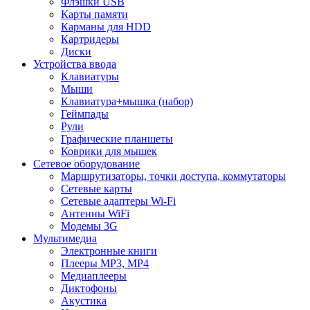
Флэшки USB
Карты памяти
Карманы для HDD
Картридеры
Диски
Устройства ввода
Клавиатуры
Мыши
Клавиатура+мышка (набор)
Геймпады
Рули
Графические планшеты
Коврики для мышек
Сетевое оборудование
Маршрутизаторы, точки доступа, коммутаторы
Сетевые карты
Сетевые адаптеры Wi-Fi
Антенны WiFi
Модемы 3G
Мультимедиа
Электронные книги
Плееры MP3, MP4
Медиаплееры
Диктофоны
Акустика