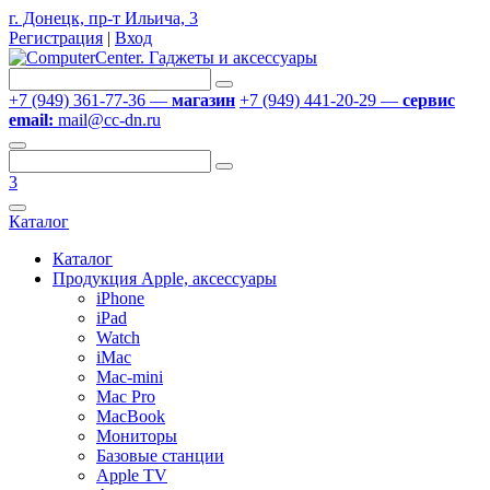
г. Донецк, пр-т Ильича, 3
Регистрация
|
Вход
+7 (949) 361-77-36 —
магазин
+7 (949) 441-20-29 —
сервис
email:
mail@cc-dn.ru
3
Каталог
Каталог
Продукция Apple, аксессуары
iPhone
iPad
Watch
iMac
Mac-mini
Mac Pro
MacBook
Мониторы
Базовые станции
Apple TV