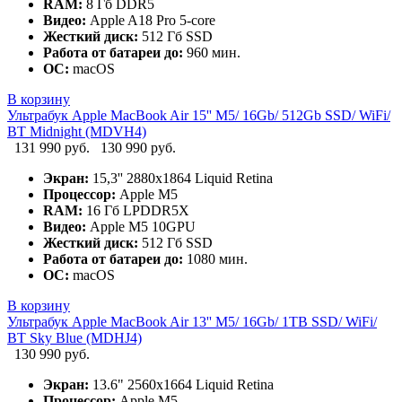
RAM:
8 Гб DDR5
Видео:
Apple A18 Pro 5-core
Жесткий диск:
512 Гб SSD
Работа от батареи до:
960 мин.
ОС:
macOS
В корзину
Ультрабук Apple MacBook Air 15'' M5/ 16Gb/ 512Gb SSD/ WiFi/
BT Midnight (MDVH4)
131 990 руб.
130 990 руб.
Экран:
15,3'' 2880x1864 Liquid Retina
Процессор:
Apple M5
RAM:
16 Гб LPDDR5X
Видео:
Apple M5 10GPU
Жесткий диск:
512 Гб SSD
Работа от батареи до:
1080 мин.
ОС:
macOS
В корзину
Ультрабук Apple MacBook Air 13'' M5/ 16Gb/ 1TB SSD/ WiFi/
BT Sky Blue (MDHJ4)
130 990 руб.
Экран:
13.6" 2560x1664 Liquid Retina
Процессор:
Apple M5