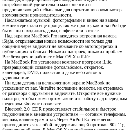
потребляющий удивительно мало энергии и
предоставляющий небывалые для портативного компьютера
возможности производительности.
Наслаждаться музыкой, фотографиями и видео на вашем
компьютере стало еще проще, так же просто, как и на iPod где
бы вы ни находились, дома, в офисе или в отеле.
Над экраном MacBook Pro находится встроенная камера
iSight, открывающая новые возможности не только для
общения через видеочат не забывайте об автопортретах и
публикациях в блогах. Никаких настроек, никаких проблем.
Все безупречно работает с Mac OS X и iLife.
На MacBook Pro установлен комплект программ iLife,
превращающий создание фотоальбомов, открыток,
календарей, DVD, подкастов и даже веб-сайтов в
удовольствие.
Ни одна деталь на великолепном экране MacBook не
ускользнет от вас. Читайте последние новости, не отрываясь
от разговора с друзьями в видеочате. Откройте все нужные
палитры, чтобы с комфортом закончить работу над очередным
шедевром. Формат позволяет.
Bluetooth 2.0+EDR предоставляет стабильное и быстрое
подключение к внешним устройствам — сотовым телефонам,
мышам, клавиатурам и т.п. Через AirPort Extreme легко
присоединиться к любой поддерживающей протокол 802.11g
беспроводной сети. В Mac OS X не требуется настраивать ни