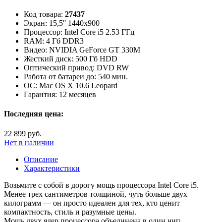
Код товара:
27437
Экран:
15,5'' 1440x900
Процессор:
Intel Core i5 2.53 ГГц
RAM:
4 Гб DDR3
Видео:
NVIDIA GeForce GT 330M
Жесткий диск:
500 Гб HDD
Оптический привод:
DVD RW
Работа от батареи до:
540 мин.
ОС:
Mac OS X 10.6 Leopard
Гарантия:
12 месяцев
Последняя цена:
22 899 руб.
Нет в наличии
Описание
Характеристики
Возьмите с собой в дорогу мощь процессора Intel Core i5.
Менее трех сантиметров толщиной, чуть больше двух
килограмм — он просто идеален для тех, кто ценит
компактность, стиль и разумные цены.
Мощь двух ядер процессора объединена в один чип,