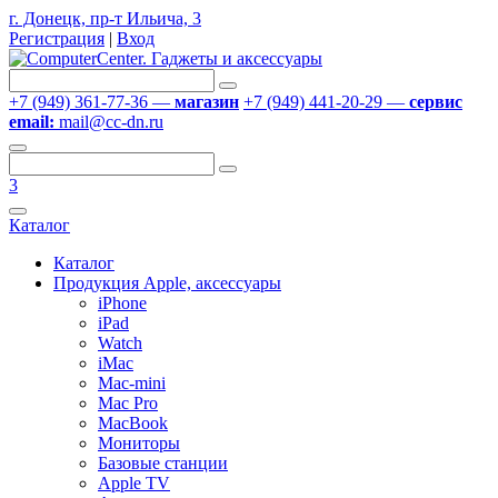
г. Донецк, пр-т Ильича, 3
Регистрация
|
Вход
+7 (949) 361-77-36 —
магазин
+7 (949) 441-20-29 —
сервис
email:
mail@cc-dn.ru
3
Каталог
Каталог
Продукция Apple, аксессуары
iPhone
iPad
Watch
iMac
Mac-mini
Mac Pro
MacBook
Мониторы
Базовые станции
Apple TV