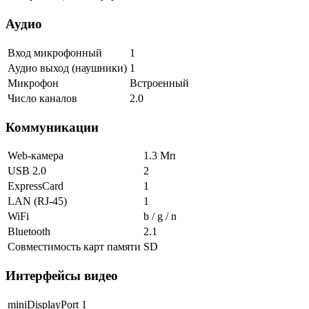
Аудио
Вход микрофонный
1
Аудио выход (наушники)
1
Микрофон
Встроенный
Число каналов
2.0
Коммуникации
Web-камера
1.3 Мп
USB 2.0
2
ExpressCard
1
LAN (RJ-45)
1
WiFi
b / g / n
Bluetooth
2.1
Совместимость карт памяти
SD
Интерфейсы видео
miniDisplayPort
1