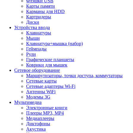
Флэшки USB
Карты памяти
Карманы для HDD
Картридеры
Диски
Устройства ввода
Клавиатуры
Мыши
Клавиатура+мышка (набор)
Геймпады
Рули
Графические планшеты
Коврики для мышек
Сетевое оборудование
Маршрутизаторы, точки доступа, коммутаторы
Сетевые карты
Сетевые адаптеры Wi-Fi
Антенны WiFi
Модемы 3G
Мультимедиа
Электронные книги
Плееры MP3, MP4
Медиаплееры
Диктофоны
Акустика