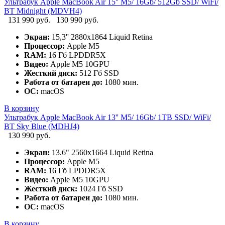
Ультрабук Apple MacBook Air 15'' M5/ 16Gb/ 512Gb SSD/ WiFi/
BT Midnight (MDVH4)
131 990 руб.
130 990 руб.
Экран:
15,3'' 2880x1864 Liquid Retina
Процессор:
Apple M5
RAM:
16 Гб LPDDR5X
Видео:
Apple M5 10GPU
Жесткий диск:
512 Гб SSD
Работа от батареи до:
1080 мин.
ОС:
macOS
В корзину
Ультрабук Apple MacBook Air 13'' M5/ 16Gb/ 1TB SSD/ WiFi/
BT Sky Blue (MDHJ4)
130 990 руб.
Экран:
13.6" 2560x1664 Liquid Retina
Процессор:
Apple M5
RAM:
16 Гб LPDDR5X
Видео:
Apple M5 10GPU
Жесткий диск:
1024 Гб SSD
Работа от батареи до:
1080 мин.
ОС:
macOS
В корзину