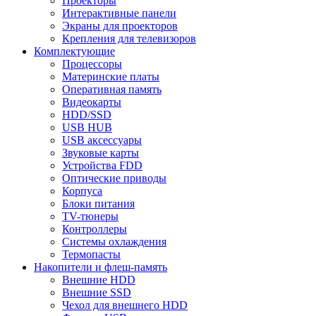
Проекторы
Интерактивные панели
Экраны для проекторов
Крепления для телевизоров
Комплектующие
Процессоры
Материнские платы
Оперативная память
Видеокарты
HDD/SSD
USB HUB
USB аксессуары
Звуковые карты
Устройства FDD
Оптические приводы
Корпуса
Блоки питания
TV-тюнеры
Контроллеры
Системы охлаждения
Термопасты
Накопители и флеш-память
Внешние HDD
Внешние SSD
Чехол для внешнего HDD