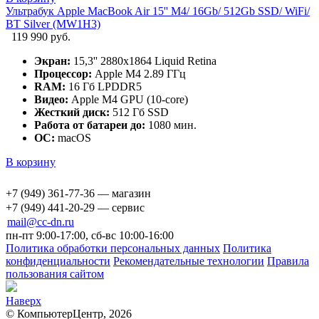
Ультрабук Apple MacBook Air 15'' M4/ 16Gb/ 512Gb SSD/ WiFi/
BT Silver (MW1H3)
119 990 руб.
Экран:
15,3'' 2880x1864 Liquid Retina
Процессор:
Apple M4 2.89 ГГц
RAM:
16 Гб LPDDR5
Видео:
Apple M4 GPU (10-core)
Жесткий диск:
512 Гб SSD
Работа от батареи до:
1080 мин.
ОС:
macOS
В корзину
+7 (949) 361-77-36 — магазин
+7 (949) 441-20-29 — сервис
mail@cc-dn.ru
пн-пт 9:00-17:00, сб-вс 10:00-16:00
Политика обработки персональных данных
Политика
конфиденциальности
Рекомендательные технологии
Правила
пользования сайтом
Наверх
© КомпьютерЦентр, 2026