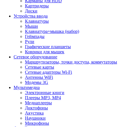
Карманы для HDD
Картридеры
Диски
Устройства ввода
Клавиатуры
Мыши
Клавиатура+мышка (набор)
Геймпады
Рули
Графические планшеты
Коврики для мышек
Сетевое оборудование
Маршрутизаторы, точки доступа, коммутаторы
Сетевые карты
Сетевые адаптеры Wi-Fi
Антенны WiFi
Модемы 3G
Мультимедиа
Электронные книги
Плееры MP3, MP4
Медиаплееры
Диктофоны
Акустика
Наушники
Микрофоны