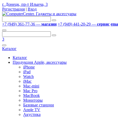
г. Донецк, пр-т Ильича, 3
Регистрация
|
Вход
+7 (949) 361-77-36 —
магазин
+7 (949) 441-20-29 —
сервис
emai
3
Каталог
Каталог
Продукция Apple, аксессуары
iPhone
iPad
Watch
iMac
Mac-mini
Mac Pro
MacBook
Мониторы
Базовые станции
Apple TV
Акустика