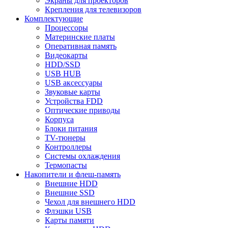
Экраны для проекторов
Крепления для телевизоров
Комплектующие
Процессоры
Материнские платы
Оперативная память
Видеокарты
HDD/SSD
USB HUB
USB аксессуары
Звуковые карты
Устройства FDD
Оптические приводы
Корпуса
Блоки питания
TV-тюнеры
Контроллеры
Системы охлаждения
Термопасты
Накопители и флеш-память
Внешние HDD
Внешние SSD
Чехол для внешнего HDD
Флэшки USB
Карты памяти