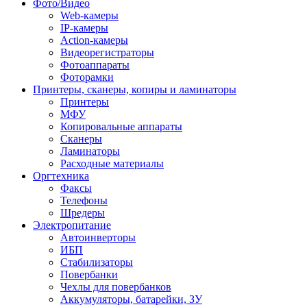
Фото/Видео
Web-камеры
IP-камеры
Action-камеры
Видеорегистраторы
Фотоаппараты
Фоторамки
Принтеры, сканеры, копиры и ламинаторы
Принтеры
МФУ
Копировальные аппараты
Сканеры
Ламинаторы
Расходные материалы
Оргтехника
Факсы
Телефоны
Шредеры
Электропитание
Автоинверторы
ИБП
Стабилизаторы
Повербанки
Чехлы для повербанков
Аккумуляторы, батарейки, ЗУ