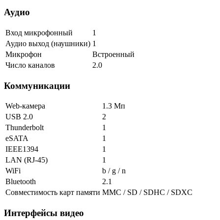
Аудио
Вход микрофонный
1
Аудио выход (наушники)
1
Микрофон
Встроенный
Число каналов
2.0
Коммуникации
Web-камера
1.3 Мп
USB 2.0
2
Thunderbolt
1
eSATA
1
IEEE1394
1
LAN (RJ-45)
1
WiFi
b / g / n
Bluetooth
2.1
Совместимость карт памяти
MMC / SD / SDHC / SDXC
Интерфейсы видео