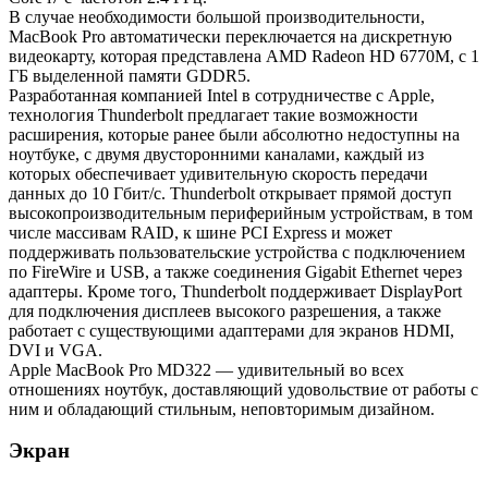
В случае необходимости большой производительности,
MacBook Pro автоматически переключается на дискретную
видеокарту, которая представлена AMD Radeon HD 6770M, с 1
ГБ выделенной памяти GDDR5.
Разработанная компанией Intel в сотрудничестве с Apple,
технология Thunderbolt предлагает такие возможности
расширения, которые ранее были абсолютно недоступны на
ноутбуке, с двумя двусторонними каналами, каждый из
которых обеспечивает удивительную скорость передачи
данных до 10 Гбит/с. Thunderbolt открывает прямой доступ
высокопроизводительным периферийным устройствам, в том
числе массивам RAID, к шине PCI Express и может
поддерживать пользовательские устройства с подключением
по FireWire и USB, а также соединения Gigabit Ethernet через
адаптеры. Кроме того, Thunderbolt поддерживает DisplayPort
для подключения дисплеев высокого разрешения, а также
работает с существующими адаптерами для экранов HDMI,
DVI и VGA.
Apple MacBook Pro MD322 — удивительный во всех
отношениях ноутбук, доставляющий удовольствие от работы с
ним и обладающий стильным, неповторимым дизайном.
Экран