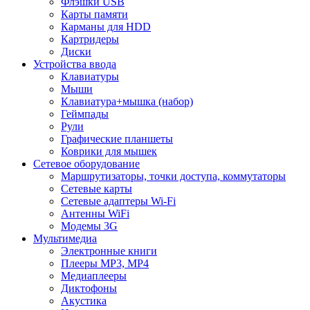
Флэшки USB
Карты памяти
Карманы для HDD
Картридеры
Диски
Устройства ввода
Клавиатуры
Мыши
Клавиатура+мышка (набор)
Геймпады
Рули
Графические планшеты
Коврики для мышек
Сетевое оборудование
Маршрутизаторы, точки доступа, коммутаторы
Сетевые карты
Сетевые адаптеры Wi-Fi
Антенны WiFi
Модемы 3G
Мультимедиа
Электронные книги
Плееры MP3, MP4
Медиаплееры
Диктофоны
Акустика