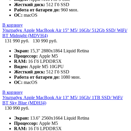
Жесткий диск:
512 Гб SSD
Работа от батареи до:
960 мин.
ОС:
macOS
В корзину
Ультрабук Apple MacBook Air 15'' M5/ 16Gb/ 512Gb SSD/ WiFi/
BT Midnight (MDVH4)
131 990 руб.
130 990 руб.
Экран:
15,3'' 2880x1864 Liquid Retina
Процессор:
Apple M5
RAM:
16 Гб LPDDR5X
Видео:
Apple M5 10GPU
Жесткий диск:
512 Гб SSD
Работа от батареи до:
1080 мин.
ОС:
macOS
В корзину
Ультрабук Apple MacBook Air 13'' M5/ 16Gb/ 1TB SSD/ WiFi/
BT Sky Blue (MDHJ4)
130 990 руб.
Экран:
13.6" 2560x1664 Liquid Retina
Процессор:
Apple M5
RAM:
16 Гб LPDDR5X