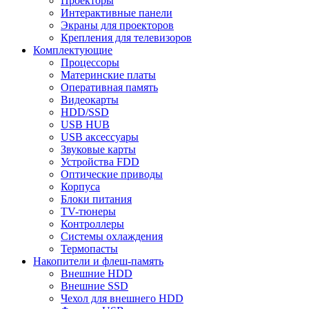
Проекторы
Интерактивные панели
Экраны для проекторов
Крепления для телевизоров
Комплектующие
Процессоры
Материнские платы
Оперативная память
Видеокарты
HDD/SSD
USB HUB
USB аксессуары
Звуковые карты
Устройства FDD
Оптические приводы
Корпуса
Блоки питания
TV-тюнеры
Контроллеры
Системы охлаждения
Термопасты
Накопители и флеш-память
Внешние HDD
Внешние SSD
Чехол для внешнего HDD