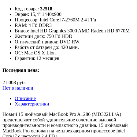
Код товара:
32518
Экран:
15,4'' 1440x900
Процессор:
Intel Core i7-2760M 2.4 ГГц
RAM:
4 Гб DDR3
Видео:
Intel HD Graphics 3000 AMD Radeon HD 6770M
Жесткий диск:
750 Гб HDD
Оптический привод:
DVD RW
Работа от батареи до:
420 мин.
ОС:
Mac OS X Lion
Гарантия:
12 месяцев
Последняя цена:
21 008 руб.
Нет в наличии
Описание
Характеристики
Новый 15-дюймовый MacBook Pro A1286 (MD322LL/A)
представляют собой удивительное сочетание высокой
производительности и компактного дизайна. 15-дюймовый
MacBook Pro основан на четырехядерном процессоре Intel
Core i7 с частотой 2.4 ГГц.