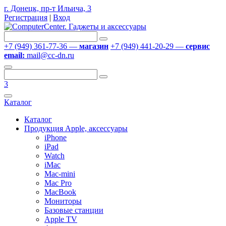
г. Донецк, пр-т Ильича, 3
Регистрация
|
Вход
+7 (949) 361-77-36 —
магазин
+7 (949) 441-20-29 —
сервис
email:
mail@cc-dn.ru
3
Каталог
Каталог
Продукция Apple, аксессуары
iPhone
iPad
Watch
iMac
Mac-mini
Mac Pro
MacBook
Мониторы
Базовые станции
Apple TV