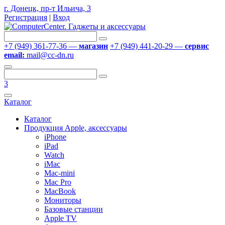
г. Донецк, пр-т Ильича, 3
Регистрация
|
Вход
+7 (949) 361-77-36 —
магазин
+7 (949) 441-20-29 —
сервис
email:
mail@cc-dn.ru
3
Каталог
Каталог
Продукция Apple, аксессуары
iPhone
iPad
Watch
iMac
Mac-mini
Mac Pro
MacBook
Мониторы
Базовые станции
Apple TV