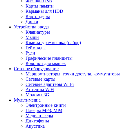
Флэшки USB
Карты памяти
Карманы для HDD
Картридеры
Диски
Устройства ввода
Клавиатуры
Мыши
Клавиатура+мышка (набор)
Геймпады
Рули
Графические планшеты
Коврики для мышек
Сетевое оборудование
Маршрутизаторы, точки доступа, коммутаторы
Сетевые карты
Сетевые адаптеры Wi-Fi
Антенны WiFi
Модемы 3G
Мультимедиа
Электронные книги
Плееры MP3, MP4
Медиаплееры
Диктофоны
Акустика