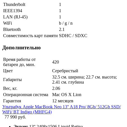
Thunderbolt
1
IEEE1394
1
LAN (RJ-45)
1
WiFi
b / g / n
Bluetooth
2.1
Совместимость карт памяти
SDHC / SDXC
Дополнительно
Время работы от
420
батареи до, мин.
Цвет
Серебристый
32.5 см. ширина; 22.7 см. высота;
Габариты
2.41 см. глубина
Вес, кг.
2.06
Операционная система
Mac OS X Lion
Гарантия
12 месяцев
Ультрабук Apple MacBook Neo 13'' A18 Pro/ 8Gb/ 512Gb SSD/
WiFi/ BT Indigo (MHFG4)
77 990 руб.
Экран:
13'' 2408x1506 Liquid Retina