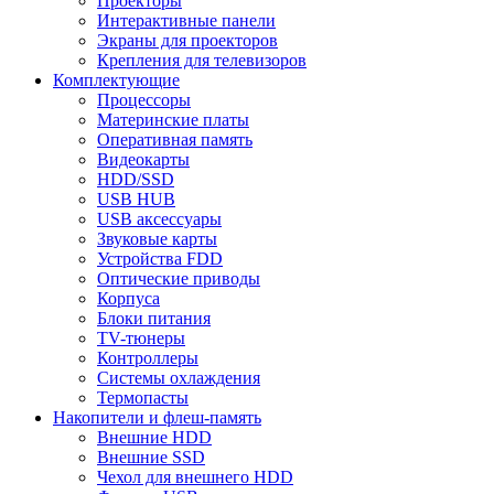
Проекторы
Интерактивные панели
Экраны для проекторов
Крепления для телевизоров
Комплектующие
Процессоры
Материнские платы
Оперативная память
Видеокарты
HDD/SSD
USB HUB
USB аксессуары
Звуковые карты
Устройства FDD
Оптические приводы
Корпуса
Блоки питания
TV-тюнеры
Контроллеры
Системы охлаждения
Термопасты
Накопители и флеш-память
Внешние HDD
Внешние SSD
Чехол для внешнего HDD