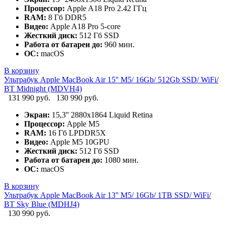
Процессор:
Apple A18 Pro 2.42 ГГц
RAM:
8 Гб DDR5
Видео:
Apple A18 Pro 5-core
Жесткий диск:
512 Гб SSD
Работа от батареи до:
960 мин.
ОС:
macOS
В корзину
Ультрабук Apple MacBook Air 15'' M5/ 16Gb/ 512Gb SSD/ WiFi/
BT Midnight (MDVH4)
131 990 руб.
130 990 руб.
Экран:
15,3'' 2880x1864 Liquid Retina
Процессор:
Apple M5
RAM:
16 Гб LPDDR5X
Видео:
Apple M5 10GPU
Жесткий диск:
512 Гб SSD
Работа от батареи до:
1080 мин.
ОС:
macOS
В корзину
Ультрабук Apple MacBook Air 13'' M5/ 16Gb/ 1TB SSD/ WiFi/
BT Sky Blue (MDHJ4)
130 990 руб.