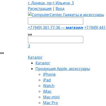
г. Донецк, пр-т Ильича, 3
Регистрация
|
Вход
+7 (949) 361-77-36 —
магазин
+7 (949) 44
3
Каталог
Каталог
Продукция Apple, аксессуары
iPhone
iPad
Watch
iMac
Mac-mini
Mac Pro