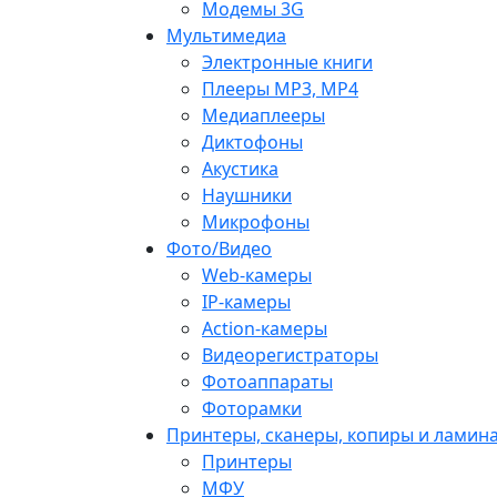
Модемы 3G
Мультимедиа
Электронные книги
Плееры MP3, MP4
Медиаплееры
Диктофоны
Акустика
Наушники
Микрофоны
Фото/Видео
Web-камеры
IP-камеры
Action-камеры
Видеорегистраторы
Фотоаппараты
Фоторамки
Принтеры, сканеры, копиры и ламин
Принтеры
МФУ