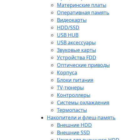
Материнские платы
Оперативная память
Видеокарты
HDD/SSD
USB HUB
USB аксессуары
Звуковые карты
Устройства FDD
Оптические приводы
Корпуса
Блоки питания
TV-тюнеры
Контроллеры
Системы охлаждения
Термопасты
Накопители и флеш-память
Внешние HDD
Внешние SSD
Чехол для внешнего HDD