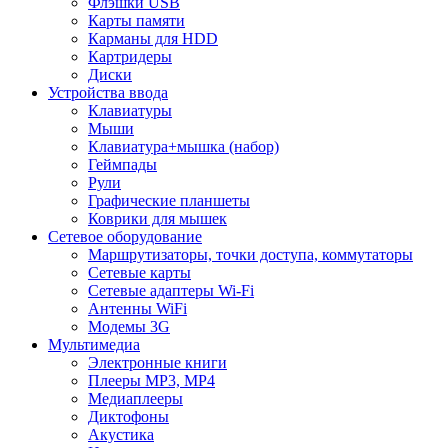
Флэшки USB
Карты памяти
Карманы для HDD
Картридеры
Диски
Устройства ввода
Клавиатуры
Мыши
Клавиатура+мышка (набор)
Геймпады
Рули
Графические планшеты
Коврики для мышек
Сетевое оборудование
Маршрутизаторы, точки доступа, коммутаторы
Сетевые карты
Сетевые адаптеры Wi-Fi
Антенны WiFi
Модемы 3G
Мультимедиа
Электронные книги
Плееры MP3, MP4
Медиаплееры
Диктофоны
Акустика