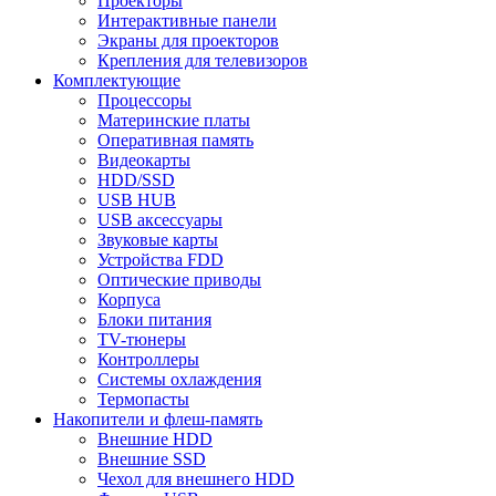
Проекторы
Интерактивные панели
Экраны для проекторов
Крепления для телевизоров
Комплектующие
Процессоры
Материнские платы
Оперативная память
Видеокарты
HDD/SSD
USB HUB
USB аксессуары
Звуковые карты
Устройства FDD
Оптические приводы
Корпуса
Блоки питания
TV-тюнеры
Контроллеры
Системы охлаждения
Термопасты
Накопители и флеш-память
Внешние HDD
Внешние SSD
Чехол для внешнего HDD