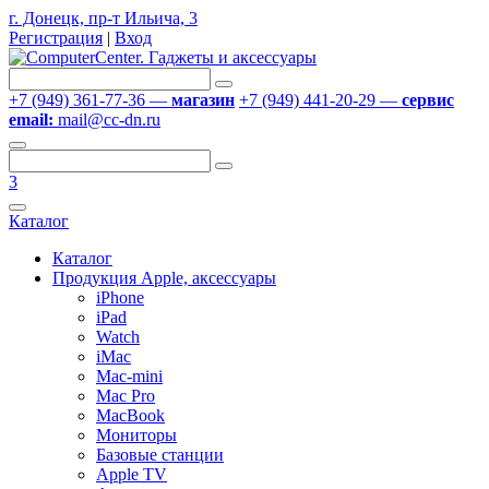
г. Донецк, пр-т Ильича, 3
Регистрация
|
Вход
+7 (949) 361-77-36 —
магазин
+7 (949) 441-20-29 —
сервис
email:
mail@cc-dn.ru
3
Каталог
Каталог
Продукция Apple, аксессуары
iPhone
iPad
Watch
iMac
Mac-mini
Mac Pro
MacBook
Мониторы
Базовые станции
Apple TV