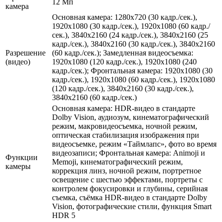
12 Мп
камера
Основная камера: 1280x720 (30 кадр./сек.),
1920x1080 (30 кадр./сек.), 1920x1080 (60 кадр./
сек.), 3840x2160 (24 кадр./сек.), 3840x2160 (25
кадр./сек.), 3840x2160 (30 кадр./сек.), 3840x2160
Разрешение
(60 кадр./сек.); Замедленная видеосъемка:
(видео)
1920x1080 (120 кадр./сек.), 1920x1080 (240
кадр./сек.); Фронтальная камера: 1920x1080 (30
кадр./сек.), 1920x1080 (60 кадр./сек.), 1920x1080
(120 кадр./сек.), 3840x2160 (30 кадр./сек.),
3840x2160 (60 кадр./сек.)
Основная камера: HDR‑видео в стандарте
Dolby Vision, аудиозум, кинематографический
режим, макровидеосъемка, ночной режим,
оптическая стабилизация изображения при
видеосъемке, режим «Таймлапс», фото во время
видеозаписи; Фронтальная камера: Animoji и
Функции
Memoji, кинематографический режим,
камеры
коррекция линз, ночной режим, портретное
освещение с шестью эффектами, портреты с
контролем фокусировки и глубины, серийная
съемка, съёмка HDR‑видео в стандарте Dolby
Vision, фотографические стили, функция Smart
HDR 5