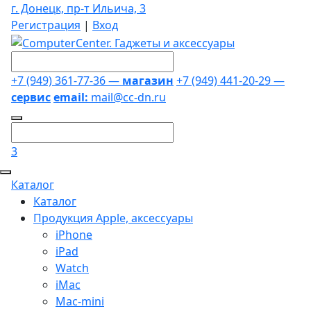
г. Донецк, пр-т Ильича, 3
Регистрация
|
Вход
+7 (949) 361-77-36 —
магазин
+7 (949) 441-20-29 —
сервис
email:
mail@cc-dn.ru
3
Каталог
Каталог
Продукция Apple, аксессуары
iPhone
iPad
Watch
iMac
Mac-mini