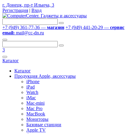
г. Донецк, пр-т Ильича, 3
Регистрация
|
Вход
+7 (949) 361-77-36 —
магазин
+7 (949) 441-20-29 —
сервис
email:
mail@cc-dn.ru
3
Каталог
Каталог
Продукция Apple, аксессуары
iPhone
iPad
Watch
iMac
Mac-mini
Mac Pro
MacBook
Мониторы
Базовые станции
Apple TV