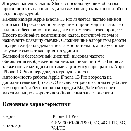
Лицевая панель Ceramic Shield способна лучшим образом
противостоять царапинам, а также защищать экран от любого
рода повреждений.
Каждая камера Apple iPhone 13 Pro является частью единой
системы. Переключение между ними происходит настолько
плавно и бесшовно, что вы даже не заметите этого процесса.
Просто выбирайте композицию кадра, регулируйте зум и
нажимайте клавишу съемки. Сложнейшие алгоритмы работы
внутри телефона сделают все самостоятельно, а полученный
результат сможет вас приятно удивить.
Большой и безрамочный дисплей, высокая частота
обновления изображения на нем, мощный чип A15 Bionic, а
также новые методики оптимизации могут превратить Apple
iPhone 13 Pro в передовую игровую консоль.
Автономность работы Apple iPhone 13 Pro возросла на
дополнительные 1,5 часа. Это сделает работу с ним еще более
комфортной, а беспроводная зарядка MagSafe обеспечит
максимальную скорость возобновления запаса энергии.
Основные характеристики
Серия
iPhone 13 Pro
GSM 900/1800/1900, 3G, 4G LTE, 5G,
Стандарт
VoLTE