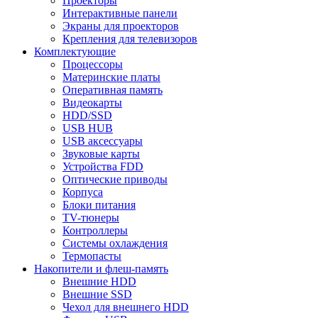
Проекторы
Интерактивные панели
Экраны для проекторов
Крепления для телевизоров
Комплектующие
Процессоры
Материнские платы
Оперативная память
Видеокарты
HDD/SSD
USB HUB
USB аксессуары
Звуковые карты
Устройства FDD
Оптические приводы
Корпуса
Блоки питания
TV-тюнеры
Контроллеры
Системы охлаждения
Термопасты
Накопители и флеш-память
Внешние HDD
Внешние SSD
Чехол для внешнего HDD