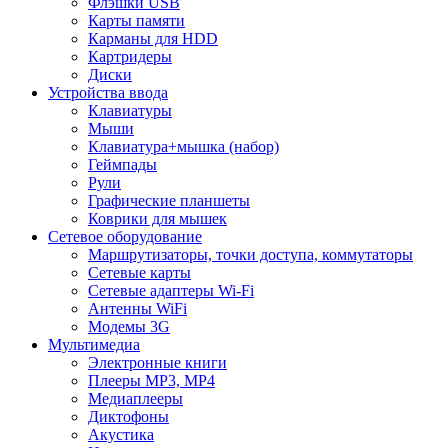
Флэшки USB
Карты памяти
Карманы для HDD
Картридеры
Диски
Устройства ввода
Клавиатуры
Мыши
Клавиатура+мышка (набор)
Геймпады
Рули
Графические планшеты
Коврики для мышек
Сетевое оборудование
Маршрутизаторы, точки доступа, коммутаторы
Сетевые карты
Сетевые адаптеры Wi-Fi
Антенны WiFi
Модемы 3G
Мультимедиа
Электронные книги
Плееры MP3, MP4
Медиаплееры
Диктофоны
Акустика