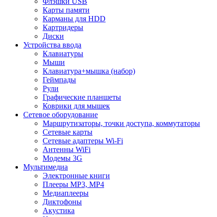
Флэшки USB
Карты памяти
Карманы для HDD
Картридеры
Диски
Устройства ввода
Клавиатуры
Мыши
Клавиатура+мышка (набор)
Геймпады
Рули
Графические планшеты
Коврики для мышек
Сетевое оборудование
Маршрутизаторы, точки доступа, коммутаторы
Сетевые карты
Сетевые адаптеры Wi-Fi
Антенны WiFi
Модемы 3G
Мультимедиа
Электронные книги
Плееры MP3, MP4
Медиаплееры
Диктофоны
Акустика