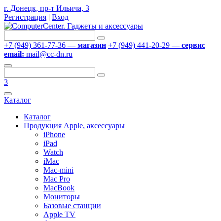
г. Донецк, пр-т Ильича, 3
Регистрация
|
Вход
+7 (949) 361-77-36 —
магазин
+7 (949) 441-20-29 —
сервис
email:
mail@cc-dn.ru
3
Каталог
Каталог
Продукция Apple, аксессуары
iPhone
iPad
Watch
iMac
Mac-mini
Mac Pro
MacBook
Мониторы
Базовые станции
Apple TV