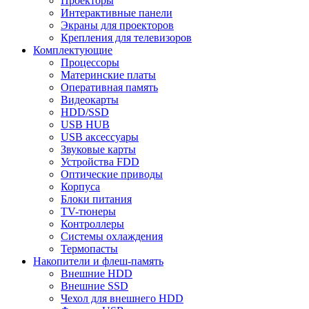
Проекторы
Интерактивные панели
Экраны для проекторов
Крепления для телевизоров
Комплектующие
Процессоры
Материнские платы
Оперативная память
Видеокарты
HDD/SSD
USB HUB
USB аксессуары
Звуковые карты
Устройства FDD
Оптические приводы
Корпуса
Блоки питания
TV-тюнеры
Контроллеры
Системы охлаждения
Термопасты
Накопители и флеш-память
Внешние HDD
Внешние SSD
Чехол для внешнего HDD