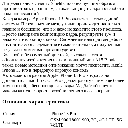
Лицевая панель Ceramic Shield способна лучшим образом
противостоять царапинам, а также защищать экран от любого
рода повреждений.
Каждая камера Apple iPhone 13 Pro является частью единой
системы. Переключение между ними происходит настолько
плавно и бесшовно, что вы даже не заметите этого процесса.
Просто выбирайте композицию кадра, регулируйте зум и
нажимайте клавишу съемки. Сложнейшие алгоритмы работы
внутри телефона сделают все самостоятельно, а полученный
результат сможет вас приятно удивить.
Большой и безрамочный дисплей, высокая частота
обновления изображения на нем, мощный чип A15 Bionic, а
также новые методики оптимизации могут превратить Apple
iPhone 13 Pro в передовую игровую консоль.
Автономность работы Apple iPhone 13 Pro возросла на
дополнительные 1,5 часа. Это сделает работу с ним еще более
комфортной, а беспроводная зарядка MagSafe обеспечит
максимальную скорость возобновления запаса энергии.
Основные характеристики
Серия
iPhone 13 Pro
GSM 900/1800/1900, 3G, 4G LTE, 5G,
Стандарт
VoLTE