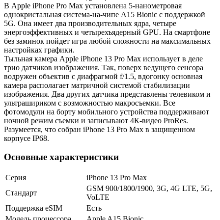
В Apple iPhone Pro Max установлена 5-нанометровая
однокристальная система-на-чипе A15 Bionic с поддержкой
5G. Она имеет два производительных ядра, четыре
энергоэффективных и четырехъядерный GPU. На смартфоне
без заминок пойдет игра любой сложности на максимальных
настройках графики.
Тыльная камера Apple iPhone 13 Pro Max использует в деле
трио датчиков изображения. Так, поверх ведущего сенсора
водружен объектив с диафрагмой f/1.5, вдогонку основная
камера располагает матричной системой стабилизации
изображения. Два других датчика представлены телевиком и
ультрашириком с возможностью макросъемки. Все
фотомодули на борту мобильного устройства поддерживают
ночной режим съемки и записывают 4К-видео ProRes.
Разумеется, что собран iPhone 13 Pro Max в защищенном
корпусе IP68.
Основные характеристики
Серия
iPhone 13 Pro Max
GSM 900/1800/1900, 3G, 4G LTE, 5G,
Стандарт
VoLTE
Поддержка eSIM
Есть
Модель процессора
Apple A15 Bionic