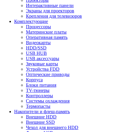
Проекторы
Интерактивные панели
Экраны для проекторов
Крепления для телевизоров
Комплектующие
Процессоры
Материнские платы
Оперативная память
Видеокарты
HDD/SSD
USB HUB
USB аксессуары
Звуковые карты
Устройства FDD
Оптические приводы
Корпуса
Блоки питания
TV-тюнеры
Контроллеры
Системы охлаждения
Термопасты
Накопители и флеш-память
Внешние HDD
Внешние SSD
Чехол для внешнего HDD