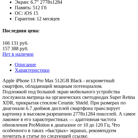
Экран:
6.7" 2778x1284
Память:
512 Гб
ОС:
iOS 15
Гарантия:
12 месяцев
Последняя цена:
166 131 руб.
157 388 руб.
Нет в наличии
Описание
Характеристики
Apple iPhone 13 Pro Max 512GB Black - искрометный
смартфон, обладающий мощным потенциалом.
Подложкой под большой экран мобильного устройства
послужила матрица на органических светодиодах Super Retina
XDR, прикрытая стеклом Ceramic Shield. При размерах по
диагонали 6.7 дюймов дисплей смартфона транслирует
картинку в высоком разрешении 2778х1284 пикселей. А самое
лакомое в его характеристиках — адаптивная частота
обновления ProMotion в диапазоне от 10 до 120 Гц. Что
особенного в таких «быстрых» экранах, рекомендуем
почитать в статье по следующей ссылке.