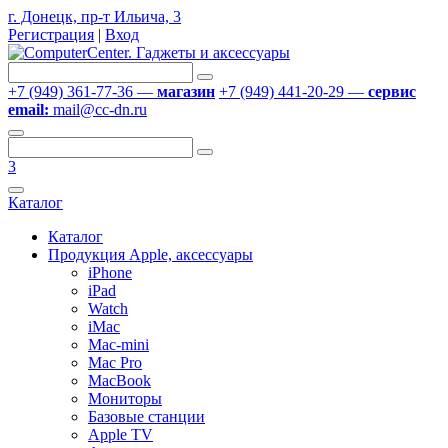
г. Донецк, пр-т Ильича, 3
Регистрация
|
Вход
+7 (949) 361-77-36 —
магазин
+7 (949) 441-20-29 —
сервис
email:
mail@cc-dn.ru
3
Каталог
Каталог
Продукция Apple, аксессуары
iPhone
iPad
Watch
iMac
Mac-mini
Mac Pro
MacBook
Мониторы
Базовые станции
Apple TV