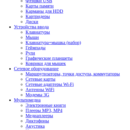
Флэшки USB
Карты памяти
Карманы для HDD
Картридеры
Диски
Устройства ввода
Клавиатуры
Мыши
Клавиатура+мышка (набор)
Геймпады
Рули
Графические планшеты
Коврики для мышек
Сетевое оборудование
Маршрутизаторы, точки доступа, коммутаторы
Сетевые карты
Сетевые адаптеры Wi-Fi
Антенны WiFi
Модемы 3G
Мультимедиа
Электронные книги
Плееры MP3, MP4
Медиаплееры
Диктофоны
Акустика