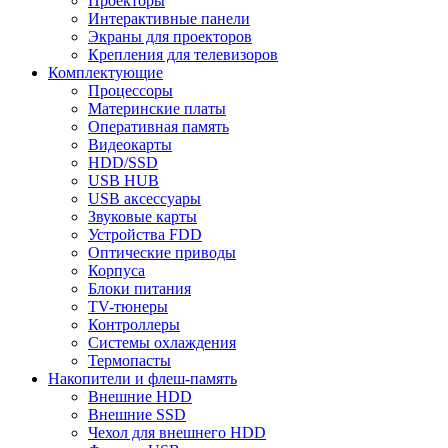
Проекторы
Интерактивные панели
Экраны для проекторов
Крепления для телевизоров
Комплектующие
Процессоры
Материнские платы
Оперативная память
Видеокарты
HDD/SSD
USB HUB
USB аксессуары
Звуковые карты
Устройства FDD
Оптические приводы
Корпуса
Блоки питания
TV-тюнеры
Контроллеры
Системы охлаждения
Термопасты
Накопители и флеш-память
Внешние HDD
Внешние SSD
Чехол для внешнего HDD