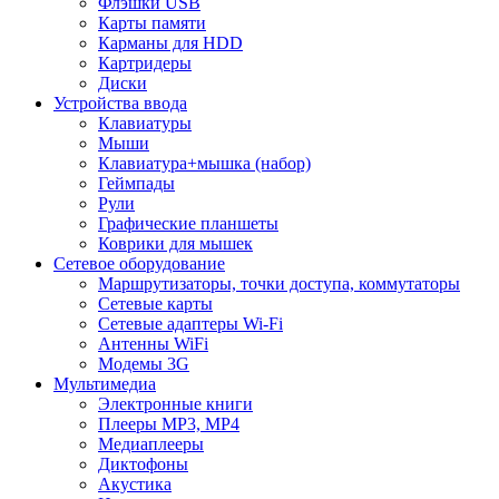
Флэшки USB
Карты памяти
Карманы для HDD
Картридеры
Диски
Устройства ввода
Клавиатуры
Мыши
Клавиатура+мышка (набор)
Геймпады
Рули
Графические планшеты
Коврики для мышек
Сетевое оборудование
Маршрутизаторы, точки доступа, коммутаторы
Сетевые карты
Сетевые адаптеры Wi-Fi
Антенны WiFi
Модемы 3G
Мультимедиа
Электронные книги
Плееры MP3, MP4
Медиаплееры
Диктофоны
Акустика