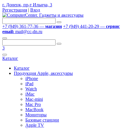
г. Донецк, пр-т Ильича, 3
Регистрация
|
Вход
+7 (949) 361-77-36 —
магазин
+7 (949) 441-20-29 —
сервис
email:
mail@cc-dn.ru
3
Каталог
Каталог
Продукция Apple, аксессуары
iPhone
iPad
Watch
iMac
Mac-mini
Mac Pro
MacBook
Мониторы
Базовые станции
Apple TV