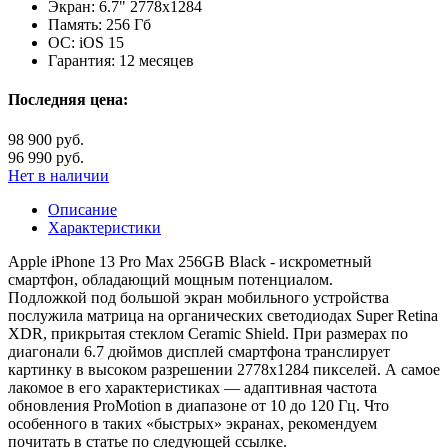
Экран:
6.7" 2778x1284
Память:
256 Гб
ОС:
iOS 15
Гарантия:
12 месяцев
Последняя цена:
98 900 руб.
96 990 руб.
Нет в наличии
Описание
Характеристики
Apple iPhone 13 Pro Max 256GB Black - искрометный
смартфон, обладающий мощным потенциалом.
Подложкой под большой экран мобильного устройства
послужила матрица на органических светодиодах Super Retina
XDR, прикрытая стеклом Ceramic Shield. При размерах по
диагонали 6.7 дюймов дисплей смартфона транслирует
картинку в высоком разрешении 2778х1284 пикселей. А самое
лакомое в его характеристиках — адаптивная частота
обновления ProMotion в диапазоне от 10 до 120 Гц. Что
особенного в таких «быстрых» экранах, рекомендуем
почитать в статье по следующей ссылке.