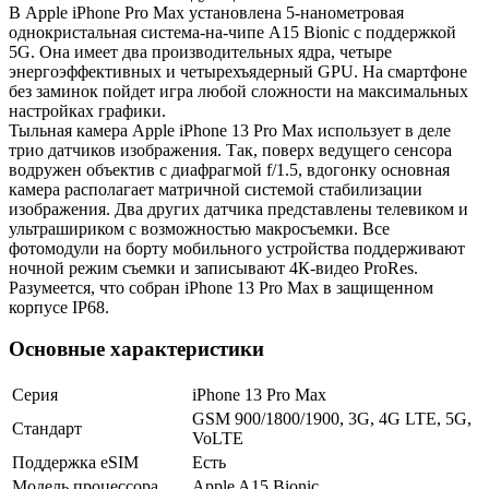
В Apple iPhone Pro Max установлена 5-нанометровая
однокристальная система-на-чипе A15 Bionic с поддержкой
5G. Она имеет два производительных ядра, четыре
энергоэффективных и четырехъядерный GPU. На смартфоне
без заминок пойдет игра любой сложности на максимальных
настройках графики.
Тыльная камера Apple iPhone 13 Pro Max использует в деле
трио датчиков изображения. Так, поверх ведущего сенсора
водружен объектив с диафрагмой f/1.5, вдогонку основная
камера располагает матричной системой стабилизации
изображения. Два других датчика представлены телевиком и
ультрашириком с возможностью макросъемки. Все
фотомодули на борту мобильного устройства поддерживают
ночной режим съемки и записывают 4К-видео ProRes.
Разумеется, что собран iPhone 13 Pro Max в защищенном
корпусе IP68.
Основные характеристики
Серия
iPhone 13 Pro Max
GSM 900/1800/1900, 3G, 4G LTE, 5G,
Стандарт
VoLTE
Поддержка eSIM
Есть
Модель процессора
Apple A15 Bionic