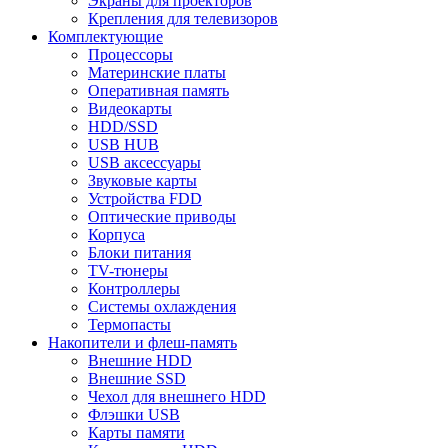
Экраны для проекторов
Крепления для телевизоров
Комплектующие
Процессоры
Материнские платы
Оперативная память
Видеокарты
HDD/SSD
USB HUB
USB аксессуары
Звуковые карты
Устройства FDD
Оптические приводы
Корпуса
Блоки питания
TV-тюнеры
Контроллеры
Системы охлаждения
Термопасты
Накопители и флеш-память
Внешние HDD
Внешние SSD
Чехол для внешнего HDD
Флэшки USB
Карты памяти