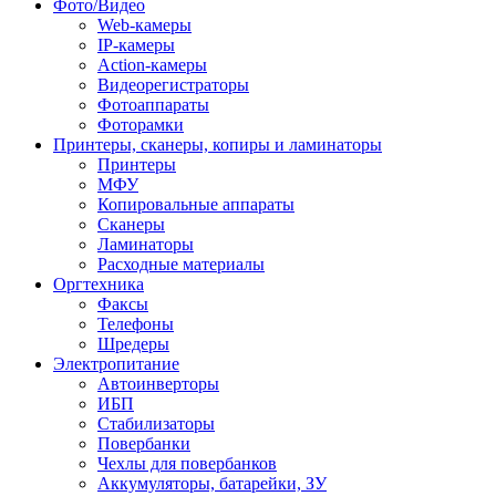
Фото/Видео
Web-камеры
IP-камеры
Action-камеры
Видеорегистраторы
Фотоаппараты
Фоторамки
Принтеры, сканеры, копиры и ламинаторы
Принтеры
МФУ
Копировальные аппараты
Сканеры
Ламинаторы
Расходные материалы
Оргтехника
Факсы
Телефоны
Шредеры
Электропитание
Автоинверторы
ИБП
Стабилизаторы
Повербанки
Чехлы для повербанков
Аккумуляторы, батарейки, ЗУ