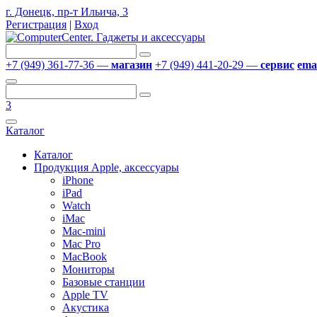
г. Донецк, пр-т Ильича, 3
Регистрация
|
Вход
+7 (949) 361-77-36 —
магазин
+7 (949) 441-20-29 —
сервис
emai
3
Каталог
Каталог
Продукция Apple, аксессуары
iPhone
iPad
Watch
iMac
Mac-mini
Mac Pro
MacBook
Мониторы
Базовые станции
Apple TV
Акустика