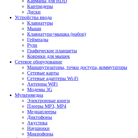
Карманы для HDD
Картридеры
Диски
Устройства ввода
Клавиатуры
Мыши
Клавиатура+мышка (набор)
Геймпады
Рули
Графические планшеты
Коврики для мышек
Сетевое оборудование
Маршрутизаторы, точки доступа, коммутаторы
Сетевые карты
Сетевые адаптеры Wi-Fi
Антенны WiFi
Модемы 3G
Мультимедиа
Электронные книги
Плееры MP3, MP4
Медиаплееры
Диктофоны
Акустика
Наушники
Микрофоны