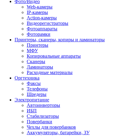
Фото/Видео
Web-камеры
IP-камеры
Action-камеры
Видеорегистраторы
Фотоаппараты
Фоторамки
Принтеры, сканеры, копиры и ламинаторы
Принтеры
МФУ
Копировальные аппараты
Сканеры
Ламинаторы
Расходные материалы
Оргтехника
Факсы
Телефоны
Шредеры
Электропитание
Автоинверторы
ИБП
Стабилизаторы
Повербанки
Чехлы для повербанков
Аккумуляторы, батарейки, ЗУ