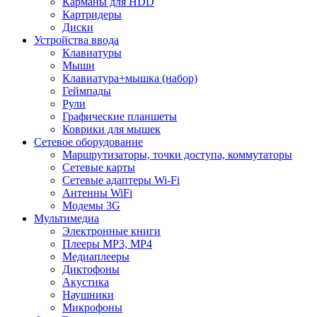
Карманы для HDD
Картридеры
Диски
Устройства ввода
Клавиатуры
Мыши
Клавиатура+мышка (набор)
Геймпады
Рули
Графические планшеты
Коврики для мышек
Сетевое оборудование
Маршрутизаторы, точки доступа, коммутаторы
Сетевые карты
Сетевые адаптеры Wi-Fi
Антенны WiFi
Модемы 3G
Мультимедиа
Электронные книги
Плееры MP3, MP4
Медиаплееры
Диктофоны
Акустика
Наушники
Микрофоны