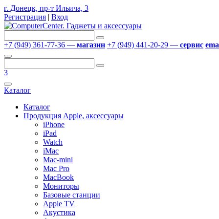
г. Донецк, пр-т Ильича, 3
Регистрация
|
Вход
+7 (949) 361-77-36 —
магазин
+7 (949) 441-20-29 —
сервис
emai
3
Каталог
Каталог
Продукция Apple, аксессуары
iPhone
iPad
Watch
iMac
Mac-mini
Mac Pro
MacBook
Мониторы
Базовые станции
Apple TV
Акустика