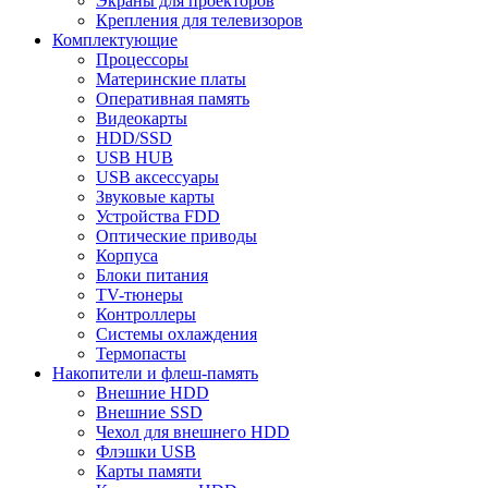
Экраны для проекторов
Крепления для телевизоров
Комплектующие
Процессоры
Материнские платы
Оперативная память
Видеокарты
HDD/SSD
USB HUB
USB аксессуары
Звуковые карты
Устройства FDD
Оптические приводы
Корпуса
Блоки питания
TV-тюнеры
Контроллеры
Системы охлаждения
Термопасты
Накопители и флеш-память
Внешние HDD
Внешние SSD
Чехол для внешнего HDD
Флэшки USB
Карты памяти