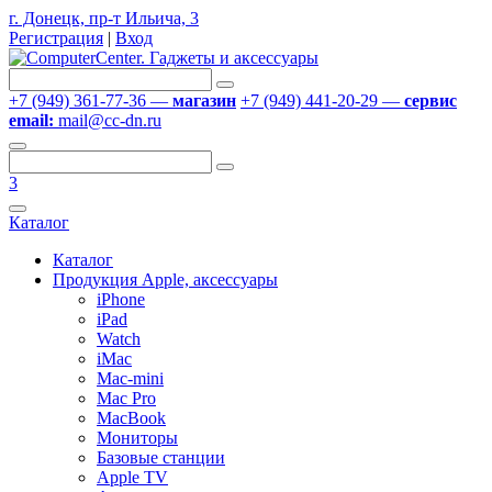
г. Донецк, пр-т Ильича, 3
Регистрация
|
Вход
+7 (949) 361-77-36 —
магазин
+7 (949) 441-20-29 —
сервис
email:
mail@cc-dn.ru
3
Каталог
Каталог
Продукция Apple, аксессуары
iPhone
iPad
Watch
iMac
Mac-mini
Mac Pro
MacBook
Мониторы
Базовые станции
Apple TV