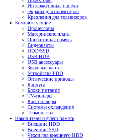
Проекторы
Интерактивные панели
Экраны для проекторов
Крепления для телевизоров
Комплектующие
Процессоры
Материнские платы
Оперативная память
Видеокарты
HDD/SSD
USB HUB
USB аксессуары
Звуковые карты
Устройства FDD
Оптические приводы
Корпуса
Блоки питания
TV-тюнеры
Контроллеры
Системы охлаждения
Термопасты
Накопители и флеш-память
Внешние HDD
Внешние SSD
Чехол для внешнего HDD