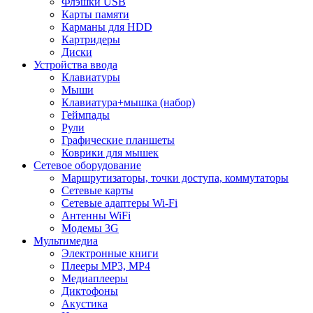
Флэшки USB
Карты памяти
Карманы для HDD
Картридеры
Диски
Устройства ввода
Клавиатуры
Мыши
Клавиатура+мышка (набор)
Геймпады
Рули
Графические планшеты
Коврики для мышек
Сетевое оборудование
Маршрутизаторы, точки доступа, коммутаторы
Сетевые карты
Сетевые адаптеры Wi-Fi
Антенны WiFi
Модемы 3G
Мультимедиа
Электронные книги
Плееры MP3, MP4
Медиаплееры
Диктофоны
Акустика