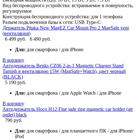
Вид беспроводного устройства: встраиваемое в поверхность,
регулируемое
Конструкция беспроводного устройства: для 1 телефона
Разъем подключения базы к сети: USB Type-C
Держатель Pitaka New MagEZ Car Mount Pro 2 MagSafe vent
(вентиляция)
6 499 руб.
6 490 руб.
Для:
для смартфона / для iPhone
В корзину
Автодержатель Benks CZ06 2-in-1 Magnetic Charger Stand
Tarnish в вентиляцию 15W (MagSafe+Watch), цвет черный
(BLACK)
5 190 руб.
Для:
для смартфона / для Apple Watch / для iPhone
В корзину
Автодержатель Hoco H12 Fine jade ring magnetic car holder (air
outlet) black
790 руб.
Для:
для смартфона / для планшетного ПК / для iPhone/
iPod