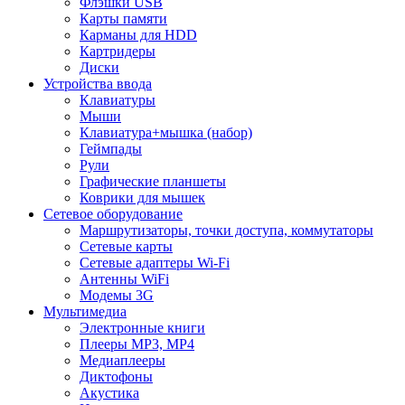
Флэшки USB
Карты памяти
Карманы для HDD
Картридеры
Диски
Устройства ввода
Клавиатуры
Мыши
Клавиатура+мышка (набор)
Геймпады
Рули
Графические планшеты
Коврики для мышек
Сетевое оборудование
Маршрутизаторы, точки доступа, коммутаторы
Сетевые карты
Сетевые адаптеры Wi-Fi
Антенны WiFi
Модемы 3G
Мультимедиа
Электронные книги
Плееры MP3, MP4
Медиаплееры
Диктофоны
Акустика