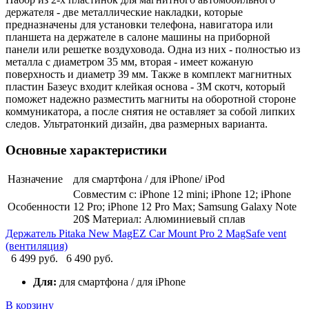
держателя - две металлические накладки, которые
предназначены для установки телефона, навигатора или
планшета на держателе в салоне машины на приборной
панели или решетке воздуховода. Одна из них - полностью из
металла с диаметром 35 мм, вторая - имеет кожаную
поверхность и диаметр 39 мм. Также в комплект магнитных
пластин Базеус входит клейкая основа - ЗМ скотч, который
поможет надежно разместить магниты на оборотной стороне
коммуникатора, а после снятия не оставляет за собой липких
следов. Ультратонкий дизайн, два размерных варианта.
Основные характеристики
Назначение
для смартфона / для iPhone/ iPod
Совместим с: iPhone 12 mini; iPhone 12; iPhone
Особенности
12 Pro; iPhone 12 Pro Max; Samsung Galaxy Note
20$ Материал: Алюминиевый сплав
Держатель Pitaka New MagEZ Car Mount Pro 2 MagSafe vent
(вентиляция)
6 499 руб.
6 490 руб.
Для:
для смартфона / для iPhone
В корзину