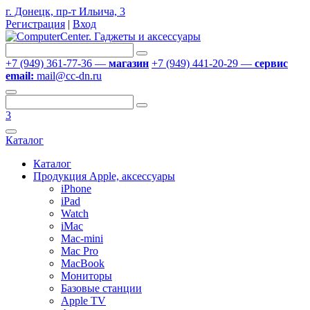
г. Донецк, пр-т Ильича, 3
Регистрация
|
Вход
+7 (949) 361-77-36 —
магазин
+7 (949) 441-20-29 —
сервис
email:
mail@cc-dn.ru
3
Каталог
Каталог
Продукция Apple, аксессуары
iPhone
iPad
Watch
iMac
Mac-mini
Mac Pro
MacBook
Мониторы
Базовые станции
Apple TV