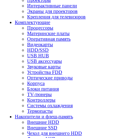
Проекторы
Интерактивные панели
Экраны для проекторов
Крепления для телевизоров
Комплектующие
Процессоры
Материнские платы
Оперативная память
Видеокарты
HDD/SSD
USB HUB
USB аксессуары
Звуковые карты
Устройства FDD
Оптические приводы
Корпуса
Блоки питания
TV-тюнеры
Контроллеры
Системы охлаждения
Термопасты
Накопители и флеш-память
Внешние HDD
Внешние SSD
Чехол для внешнего HDD