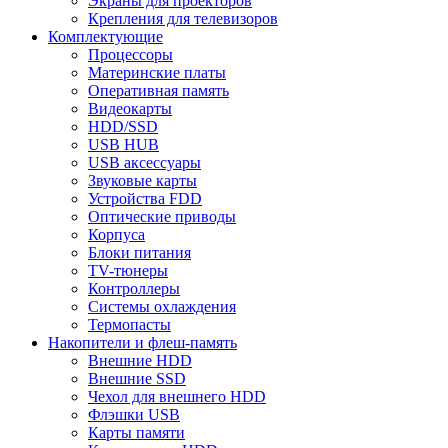
Экраны для проекторов
Крепления для телевизоров
Комплектующие
Процессоры
Материнские платы
Оперативная память
Видеокарты
HDD/SSD
USB HUB
USB аксессуары
Звуковые карты
Устройства FDD
Оптические приводы
Корпуса
Блоки питания
TV-тюнеры
Контроллеры
Системы охлаждения
Термопасты
Накопители и флеш-память
Внешние HDD
Внешние SSD
Чехол для внешнего HDD
Флэшки USB
Карты памяти