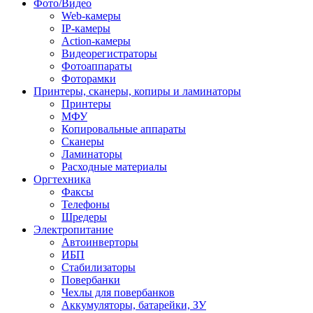
Фото/Видео
Web-камеры
IP-камеры
Action-камеры
Видеорегистраторы
Фотоаппараты
Фоторамки
Принтеры, сканеры, копиры и ламинаторы
Принтеры
МФУ
Копировальные аппараты
Сканеры
Ламинаторы
Расходные материалы
Оргтехника
Факсы
Телефоны
Шредеры
Электропитание
Автоинверторы
ИБП
Стабилизаторы
Повербанки
Чехлы для повербанков
Аккумуляторы, батарейки, ЗУ