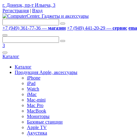
г. Донецк, пр-т Ильича, 3
Регистрация
|
Вход
+7 (949) 361-77-36 —
магазин
+7 (949) 441-20-29 —
сервис
emai
3
Каталог
Каталог
Продукция Apple, аксессуары
iPhone
iPad
Watch
iMac
Mac-mini
Mac Pro
MacBook
Мониторы
Базовые станции
Apple TV
Акустика