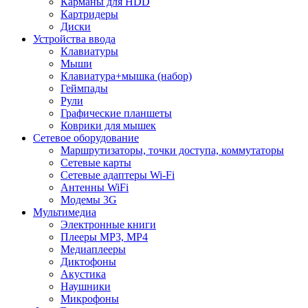
Карманы для HDD
Картридеры
Диски
Устройства ввода
Клавиатуры
Мыши
Клавиатура+мышка (набор)
Геймпады
Рули
Графические планшеты
Коврики для мышек
Сетевое оборудование
Маршрутизаторы, точки доступа, коммутаторы
Сетевые карты
Сетевые адаптеры Wi-Fi
Антенны WiFi
Модемы 3G
Мультимедиа
Электронные книги
Плееры MP3, MP4
Медиаплееры
Диктофоны
Акустика
Наушники
Микрофоны