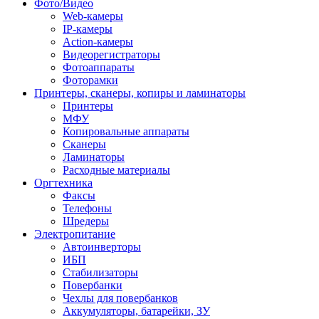
Фото/Видео
Web-камеры
IP-камеры
Action-камеры
Видеорегистраторы
Фотоаппараты
Фоторамки
Принтеры, сканеры, копиры и ламинаторы
Принтеры
МФУ
Копировальные аппараты
Сканеры
Ламинаторы
Расходные материалы
Оргтехника
Факсы
Телефоны
Шредеры
Электропитание
Автоинверторы
ИБП
Стабилизаторы
Повербанки
Чехлы для повербанков
Аккумуляторы, батарейки, ЗУ