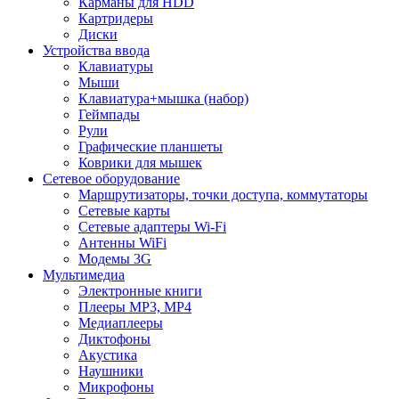
Карманы для HDD
Картридеры
Диски
Устройства ввода
Клавиатуры
Мыши
Клавиатура+мышка (набор)
Геймпады
Рули
Графические планшеты
Коврики для мышек
Сетевое оборудование
Маршрутизаторы, точки доступа, коммутаторы
Сетевые карты
Сетевые адаптеры Wi-Fi
Антенны WiFi
Модемы 3G
Мультимедиа
Электронные книги
Плееры MP3, MP4
Медиаплееры
Диктофоны
Акустика
Наушники
Микрофоны