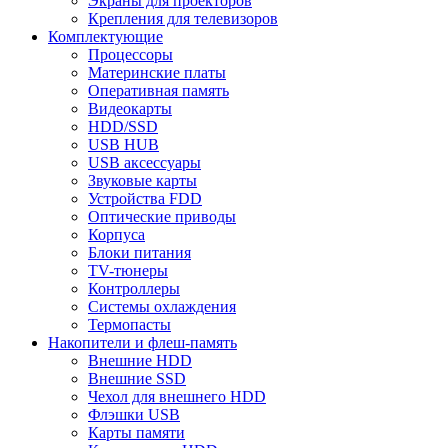
Экраны для проекторов
Крепления для телевизоров
Комплектующие
Процессоры
Материнские платы
Оперативная память
Видеокарты
HDD/SSD
USB HUB
USB аксессуары
Звуковые карты
Устройства FDD
Оптические приводы
Корпуса
Блоки питания
TV-тюнеры
Контроллеры
Системы охлаждения
Термопасты
Накопители и флеш-память
Внешние HDD
Внешние SSD
Чехол для внешнего HDD
Флэшки USB
Карты памяти