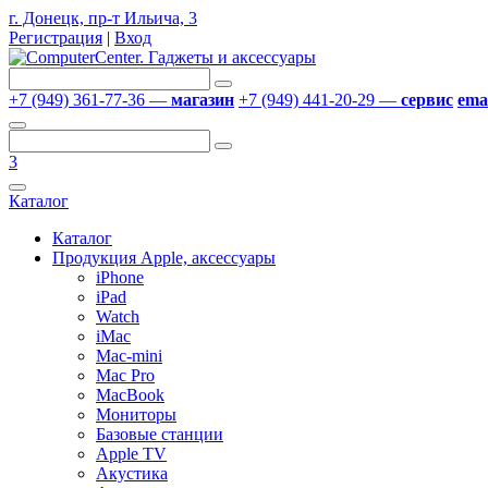
г. Донецк, пр-т Ильича, 3
Регистрация
|
Вход
+7 (949) 361-77-36 —
магазин
+7 (949) 441-20-29 —
сервис
emai
3
Каталог
Каталог
Продукция Apple, аксессуары
iPhone
iPad
Watch
iMac
Mac-mini
Mac Pro
MacBook
Мониторы
Базовые станции
Apple TV
Акустика