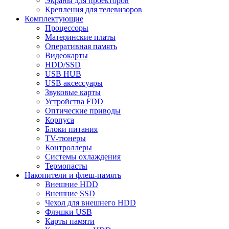
Экраны для проекторов
Крепления для телевизоров
Комплектующие
Процессоры
Материнские платы
Оперативная память
Видеокарты
HDD/SSD
USB HUB
USB аксессуары
Звуковые карты
Устройства FDD
Оптические приводы
Корпуса
Блоки питания
TV-тюнеры
Контроллеры
Системы охлаждения
Термопасты
Накопители и флеш-память
Внешние HDD
Внешние SSD
Чехол для внешнего HDD
Флэшки USB
Карты памяти