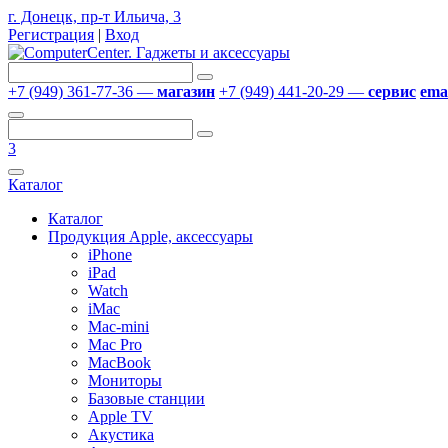
г. Донецк, пр-т Ильича, 3
Регистрация
|
Вход
+7 (949) 361-77-36 —
магазин
+7 (949) 441-20-29 —
сервис
emai
3
Каталог
Каталог
Продукция Apple, аксессуары
iPhone
iPad
Watch
iMac
Mac-mini
Mac Pro
MacBook
Мониторы
Базовые станции
Apple TV
Акустика