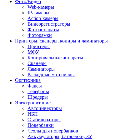
Фото/Видео
Web-камеры
IP-камеры
Action-камеры
Видеорегистраторы
Фотоаппараты
Фоторамки
Принтеры, сканеры, копиры и ламинаторы
Принтеры
МФУ
Копировальные аппараты
Сканеры
Ламинаторы
Расходные материалы
Оргтехника
Факсы
Телефоны
Шредеры
Электропитание
Автоинверторы
ИБП
Стабилизаторы
Повербанки
Чехлы для повербанков
Аккумуляторы, батарейки, ЗУ