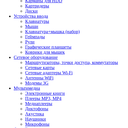
Карманы для HDD
Картридеры
Диски
Устройства ввода
Клавиатуры
Мыши
Клавиатура+мышка (набор)
Геймпады
Рули
Графические планшеты
Коврики для мышек
Сетевое оборудование
Маршрутизаторы, точки доступа, коммутаторы
Сетевые карты
Сетевые адаптеры Wi-Fi
Антенны WiFi
Модемы 3G
Мультимедиа
Электронные книги
Плееры MP3, MP4
Медиаплееры
Диктофоны
Акустика
Наушники
Микрофоны